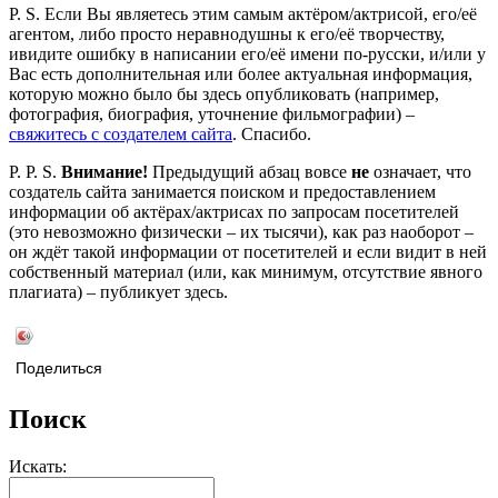
P. S. Если Вы являетесь этим самым актёром/актрисой, его/её
агентом, либо просто неравнодушны к его/её творчеству,
ивидите ошибку в написании его/её имени по-русски, и/или у
Вас есть дополнительная или более актуальная информация,
которую можно было бы здесь опубликовать (например,
фотография, биография, уточнение фильмографии) –
свяжитесь с создателем сайта
. Спасибо.
P. P. S.
Внимание!
Предыдущий абзац вовсе
не
означает, что
создатель сайта занимается поиском и предоставлением
информации об актёрах/актрисах по запросам посетителей
(это невозможно физически – их тысячи), как раз наоборот –
он ждёт такой информации от посетителей и если видит в ней
собственный материал (или, как минимум, отсутствие явного
плагиата) – публикует здесь.
Поделиться
Поиск
Искать: