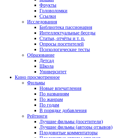
Фрукты
Головоломки
Ссылки
Исследования
Библиотека пассионария
Интеллектуальные беседы
Статьи, отчёты и т. п.
Опросы посетителей
Психологические тесты
Образование
Детсад
Школа
Университет
Кино
просмотренное
Фильмы
Новые впечатления
По названиям
По жанрам
По годам
В порядке добавления
Рейтинги
Лучшие фильмы (посетители)
Лучшие фильмы (авторы отзывов)
Плодовитые комментаторы