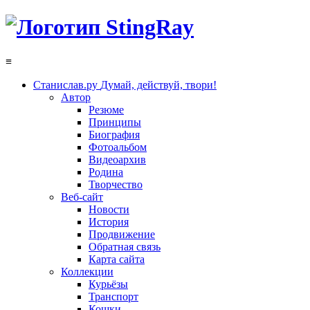
≡
Станислав.ру
Думай, действуй, твори!
Автор
Резюме
Принципы
Биография
Фотоальбом
Видеоархив
Родина
Творчество
Веб-сайт
Новости
История
Продвижение
Обратная связь
Карта сайта
Коллекции
Курьёзы
Транспорт
Кошки