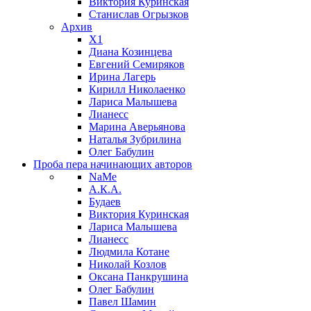
Виктория Куринская
Станислав Огрызков
Архив
X1
Диана Козинцева
Евгений Семиряков
Ирина Лагерь
Кирилл Николаенко
Лариса Малышева
Лианесс
Марина Аверьянова
Наталья Зубрилина
Олег Бабулин
Проба пера
начинающих авторов
NaMe
А.К.А.
Будаев
Виктория Куринская
Лариса Малышева
Лианесс
Людмила Котане
Николай Козлов
Оксана Панкрушина
Олег Бабулин
Павел Шамин