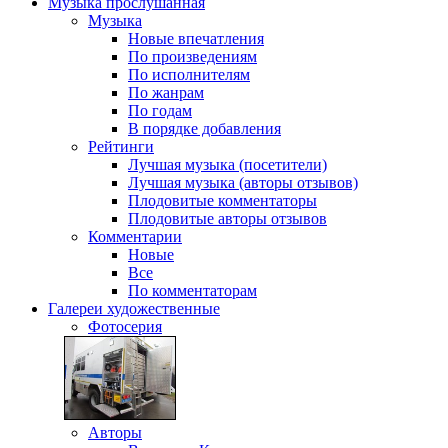
Музыка
прослушанная
Музыка
Новые впечатления
По произведениям
По исполнителям
По жанрам
По годам
В порядке добавления
Рейтинги
Лучшая музыка (посетители)
Лучшая музыка (авторы отзывов)
Плодовитые комментаторы
Плодовитые авторы отзывов
Комментарии
Новые
Все
По комментаторам
Галереи
художественные
Фотосерия
Авторы