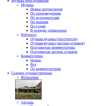
Музыка
прослушанная
Музыка
Новые впечатления
По произведениям
По исполнителям
По жанрам
По годам
В порядке добавления
Рейтинги
Лучшая музыка (посетители)
Лучшая музыка (авторы отзывов)
Плодовитые комментаторы
Плодовитые авторы отзывов
Комментарии
Новые
Все
По комментаторам
Галереи
художественные
Фотосерия
Авторы