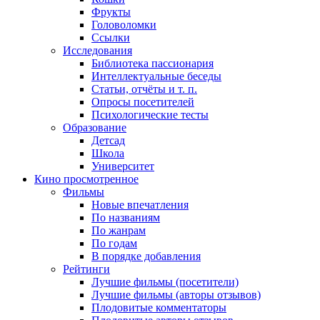
Фрукты
Головоломки
Ссылки
Исследования
Библиотека пассионария
Интеллектуальные беседы
Статьи, отчёты и т. п.
Опросы посетителей
Психологические тесты
Образование
Детсад
Школа
Университет
Кино
просмотренное
Фильмы
Новые впечатления
По названиям
По жанрам
По годам
В порядке добавления
Рейтинги
Лучшие фильмы (посетители)
Лучшие фильмы (авторы отзывов)
Плодовитые комментаторы