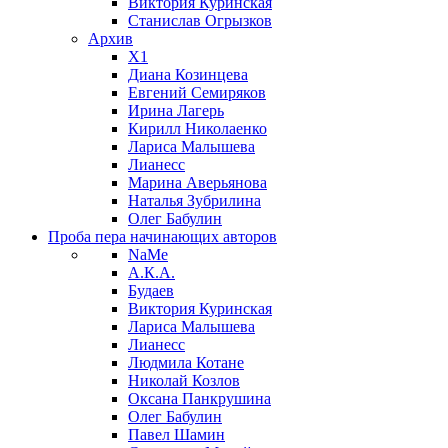
Виктория Куринская
Станислав Огрызков
Архив
X1
Диана Козинцева
Евгений Семиряков
Ирина Лагерь
Кирилл Николаенко
Лариса Малышева
Лианесс
Марина Аверьянова
Наталья Зубрилина
Олег Бабулин
Проба пера
начинающих авторов
NaMe
А.К.А.
Будаев
Виктория Куринская
Лариса Малышева
Лианесс
Людмила Котане
Николай Козлов
Оксана Панкрушина
Олег Бабулин
Павел Шамин