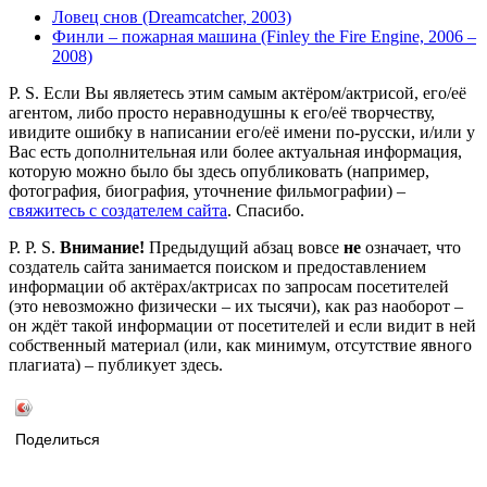
Ловец снов (Dreamcatcher, 2003)
Финли – пожарная машина (Finley the Fire Engine, 2006 –
2008)
P. S. Если Вы являетесь этим самым актёром/актрисой, его/её
агентом, либо просто неравнодушны к его/её творчеству,
ивидите ошибку в написании его/её имени по-русски, и/или у
Вас есть дополнительная или более актуальная информация,
которую можно было бы здесь опубликовать (например,
фотография, биография, уточнение фильмографии) –
свяжитесь с создателем сайта
. Спасибо.
P. P. S.
Внимание!
Предыдущий абзац вовсе
не
означает, что
создатель сайта занимается поиском и предоставлением
информации об актёрах/актрисах по запросам посетителей
(это невозможно физически – их тысячи), как раз наоборот –
он ждёт такой информации от посетителей и если видит в ней
собственный материал (или, как минимум, отсутствие явного
плагиата) – публикует здесь.
Поделиться