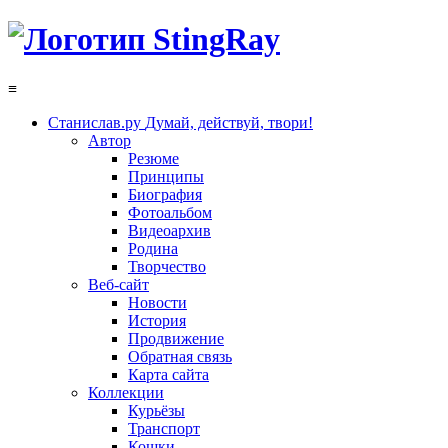
≡
Станислав.ру
Думай, действуй, твори!
Автор
Резюме
Принципы
Биография
Фотоальбом
Видеоархив
Родина
Творчество
Веб-сайт
Новости
История
Продвижение
Обратная связь
Карта сайта
Коллекции
Курьёзы
Транспорт
Кошки