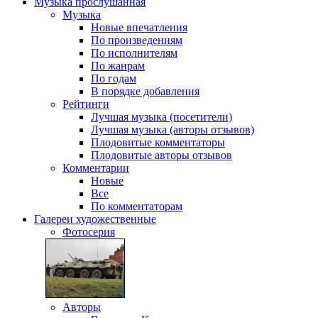
Музыка
прослушанная
Музыка
Новые впечатления
По произведениям
По исполнителям
По жанрам
По годам
В порядке добавления
Рейтинги
Лучшая музыка (посетители)
Лучшая музыка (авторы отзывов)
Плодовитые комментаторы
Плодовитые авторы отзывов
Комментарии
Новые
Все
По комментаторам
Галереи
художественные
Фотосерия
Авторы