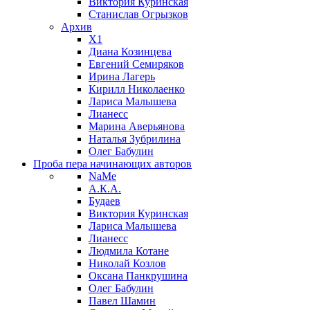
Виктория Куринская
Станислав Огрызков
Архив
X1
Диана Козинцева
Евгений Семиряков
Ирина Лагерь
Кирилл Николаенко
Лариса Малышева
Лианесс
Марина Аверьянова
Наталья Зубрилина
Олег Бабулин
Проба пера
начинающих авторов
NaMe
А.К.А.
Будаев
Виктория Куринская
Лариса Малышева
Лианесс
Людмила Котане
Николай Козлов
Оксана Панкрушина
Олег Бабулин
Павел Шамин