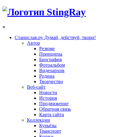
≡
Станислав.ру
Думай, действуй, твори!
Автор
Резюме
Принципы
Биография
Фотоальбом
Видеоархив
Родина
Творчество
Веб-сайт
Новости
История
Продвижение
Обратная связь
Карта сайта
Коллекции
Курьёзы
Транспорт
Кошки