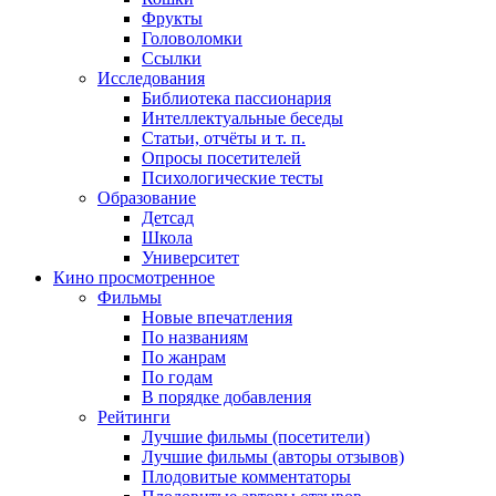
Фрукты
Головоломки
Ссылки
Исследования
Библиотека пассионария
Интеллектуальные беседы
Статьи, отчёты и т. п.
Опросы посетителей
Психологические тесты
Образование
Детсад
Школа
Университет
Кино
просмотренное
Фильмы
Новые впечатления
По названиям
По жанрам
По годам
В порядке добавления
Рейтинги
Лучшие фильмы (посетители)
Лучшие фильмы (авторы отзывов)
Плодовитые комментаторы