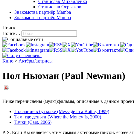
Станислав Михайленко
Станислав Огрызков
Знакомства
партнёр Mamba
Знакомства
партнёр Mamba
Поиск
Поиск…
Кино
>
Актёры/актрисы
Пол Ньюман (Paul Newman)
Ниже перечислены (мульт)фильмы, описанные в данном проекте,
Послание в бутылке (Message in a Bottle, 1999)
Там, где деньги (Where the Money Is, 2000)
Тачки (Cars, 2006)
P. S. Если Вы являетесь этим самым актёром/актрисой, его/её а