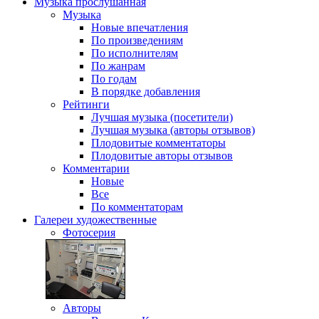
Музыка
прослушанная
Музыка
Новые впечатления
По произведениям
По исполнителям
По жанрам
По годам
В порядке добавления
Рейтинги
Лучшая музыка (посетители)
Лучшая музыка (авторы отзывов)
Плодовитые комментаторы
Плодовитые авторы отзывов
Комментарии
Новые
Все
По комментаторам
Галереи
художественные
Фотосерия
Авторы