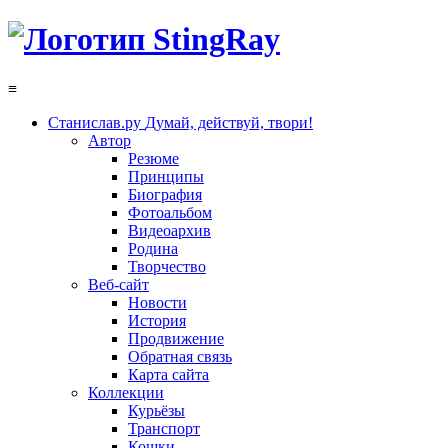
≡
Станислав.ру
Думай, действуй, твори!
Автор
Резюме
Принципы
Биография
Фотоальбом
Видеоархив
Родина
Творчество
Веб-сайт
Новости
История
Продвижение
Обратная связь
Карта сайта
Коллекции
Курьёзы
Транспорт
Кошки