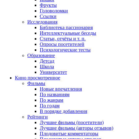
Фрукты
Головоломки
Ссылки
Исследования
Библиотека пассионария
Интеллектуальные беседы
Статьи, отчёты и т. п.
Опросы посетителей
Психологические тесты
Образование
Детсад
Школа
Университет
Кино
просмотренное
Фильмы
Новые впечатления
По названиям
По жанрам
По годам
В порядке добавления
Рейтинги
Лучшие фильмы (посетители)
Лучшие фильмы (авторы отзывов)
Плодовитые комментаторы