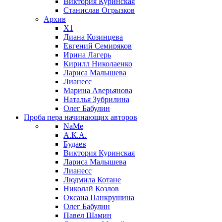
Виктория Куринская
Станислав Огрызков
Архив
X1
Диана Козинцева
Евгений Семиряков
Ирина Лагерь
Кирилл Николаенко
Лариса Малышева
Лианесс
Марина Аверьянова
Наталья Зубрилина
Олег Бабулин
Проба пера
начинающих авторов
NaMe
А.К.А.
Будаев
Виктория Куринская
Лариса Малышева
Лианесс
Людмила Котане
Николай Козлов
Оксана Панкрушина
Олег Бабулин
Павел Шамин