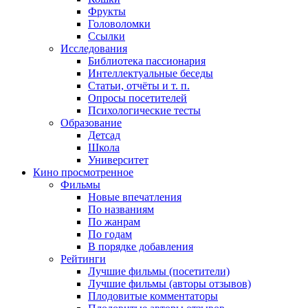
Фрукты
Головоломки
Ссылки
Исследования
Библиотека пассионария
Интеллектуальные беседы
Статьи, отчёты и т. п.
Опросы посетителей
Психологические тесты
Образование
Детсад
Школа
Университет
Кино
просмотренное
Фильмы
Новые впечатления
По названиям
По жанрам
По годам
В порядке добавления
Рейтинги
Лучшие фильмы (посетители)
Лучшие фильмы (авторы отзывов)
Плодовитые комментаторы