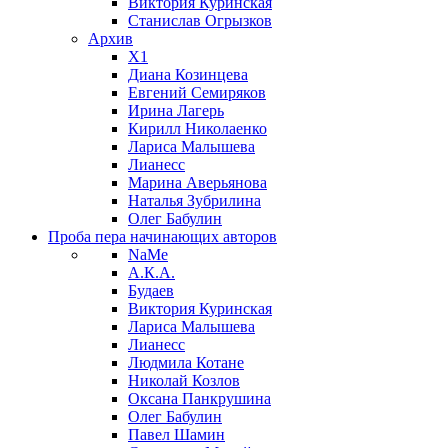
Виктория Куринская
Станислав Огрызков
Архив
X1
Диана Козинцева
Евгений Семиряков
Ирина Лагерь
Кирилл Николаенко
Лариса Малышева
Лианесс
Марина Аверьянова
Наталья Зубрилина
Олег Бабулин
Проба пера
начинающих авторов
NaMe
А.К.А.
Будаев
Виктория Куринская
Лариса Малышева
Лианесс
Людмила Котане
Николай Козлов
Оксана Панкрушина
Олег Бабулин
Павел Шамин