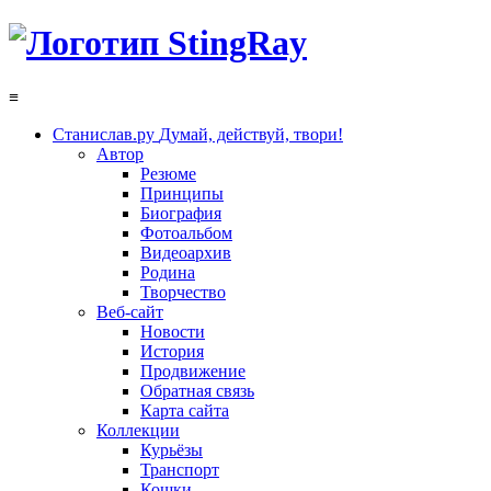
≡
Станислав.ру
Думай, действуй, твори!
Автор
Резюме
Принципы
Биография
Фотоальбом
Видеоархив
Родина
Творчество
Веб-сайт
Новости
История
Продвижение
Обратная связь
Карта сайта
Коллекции
Курьёзы
Транспорт
Кошки