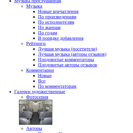
Музыка
прослушанная
Музыка
Новые впечатления
По произведениям
По исполнителям
По жанрам
По годам
В порядке добавления
Рейтинги
Лучшая музыка (посетители)
Лучшая музыка (авторы отзывов)
Плодовитые комментаторы
Плодовитые авторы отзывов
Комментарии
Новые
Все
По комментаторам
Галереи
художественные
Фотосерия
Авторы