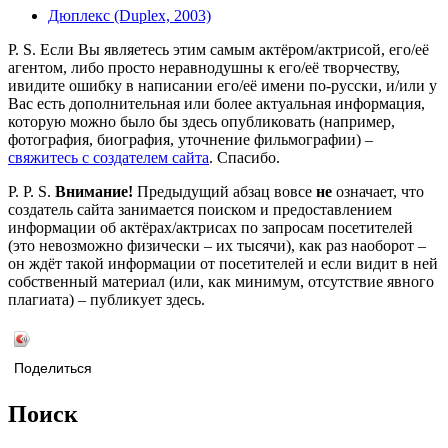
Дюплекс (Duplex, 2003)
P. S. Если Вы являетесь этим самым актёром/актрисой, его/её
агентом, либо просто неравнодушны к его/её творчеству,
ивидите ошибку в написании его/её имени по-русски, и/или у
Вас есть дополнительная или более актуальная информация,
которую можно было бы здесь опубликовать (например,
фотография, биография, уточнение фильмографии) –
свяжитесь с создателем сайта
. Спасибо.
P. P. S.
Внимание!
Предыдущий абзац вовсе
не
означает, что
создатель сайта занимается поиском и предоставлением
информации об актёрах/актрисах по запросам посетителей
(это невозможно физически – их тысячи), как раз наоборот –
он ждёт такой информации от посетителей и если видит в ней
собственный материал (или, как минимум, отсутствие явного
плагиата) – публикует здесь.
Поделиться
Поиск