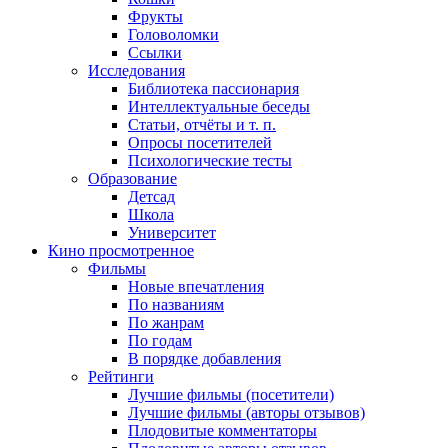
Фрукты
Головоломки
Ссылки
Исследования
Библиотека пассионария
Интеллектуальные беседы
Статьи, отчёты и т. п.
Опросы посетителей
Психологические тесты
Образование
Детсад
Школа
Университет
Кино
просмотренное
Фильмы
Новые впечатления
По названиям
По жанрам
По годам
В порядке добавления
Рейтинги
Лучшие фильмы (посетители)
Лучшие фильмы (авторы отзывов)
Плодовитые комментаторы