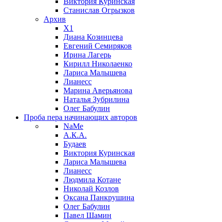
Виктория Куринская
Станислав Огрызков
Архив
X1
Диана Козинцева
Евгений Семиряков
Ирина Лагерь
Кирилл Николаенко
Лариса Малышева
Лианесс
Марина Аверьянова
Наталья Зубрилина
Олег Бабулин
Проба пера
начинающих авторов
NaMe
А.К.А.
Будаев
Виктория Куринская
Лариса Малышева
Лианесс
Людмила Котане
Николай Козлов
Оксана Панкрушина
Олег Бабулин
Павел Шамин