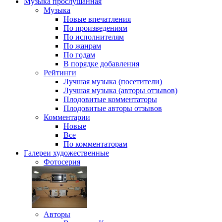
Музыка
прослушанная
Музыка
Новые впечатления
По произведениям
По исполнителям
По жанрам
По годам
В порядке добавления
Рейтинги
Лучшая музыка (посетители)
Лучшая музыка (авторы отзывов)
Плодовитые комментаторы
Плодовитые авторы отзывов
Комментарии
Новые
Все
По комментаторам
Галереи
художественные
Фотосерия
Авторы