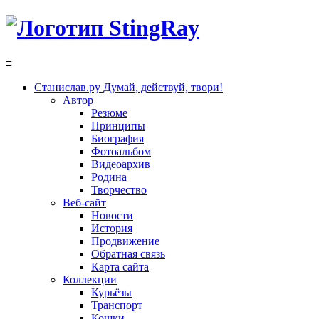
≡
Станислав.ру
Думай, действуй, твори!
Автор
Резюме
Принципы
Биография
Фотоальбом
Видеоархив
Родина
Творчество
Веб-сайт
Новости
История
Продвижение
Обратная связь
Карта сайта
Коллекции
Курьёзы
Транспорт
Кошки