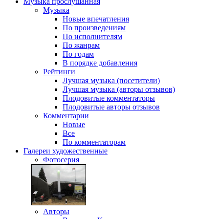
Музыка
прослушанная
Музыка
Новые впечатления
По произведениям
По исполнителям
По жанрам
По годам
В порядке добавления
Рейтинги
Лучшая музыка (посетители)
Лучшая музыка (авторы отзывов)
Плодовитые комментаторы
Плодовитые авторы отзывов
Комментарии
Новые
Все
По комментаторам
Галереи
художественные
Фотосерия
Авторы