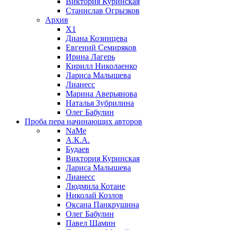
Виктория Куринская
Станислав Огрызков
Архив
X1
Диана Козинцева
Евгений Семиряков
Ирина Лагерь
Кирилл Николаенко
Лариса Малышева
Лианесс
Марина Аверьянова
Наталья Зубрилина
Олег Бабулин
Проба пера
начинающих авторов
NaMe
А.К.А.
Будаев
Виктория Куринская
Лариса Малышева
Лианесс
Людмила Котане
Николай Козлов
Оксана Панкрушина
Олег Бабулин
Павел Шамин