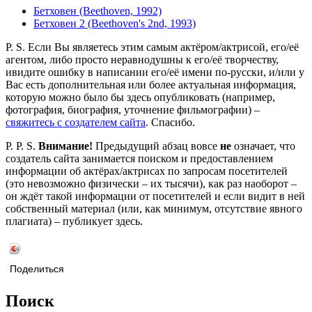
Бетховен (Beethoven, 1992)
Бетховен 2 (Beethoven's 2nd, 1993)
P. S. Если Вы являетесь этим самым актёром/актрисой, его/её
агентом, либо просто неравнодушны к его/её творчеству,
ивидите ошибку в написании его/её имени по-русски, и/или у
Вас есть дополнительная или более актуальная информация,
которую можно было бы здесь опубликовать (например,
фотография, биография, уточнение фильмографии) –
свяжитесь с создателем сайта
. Спасибо.
P. P. S.
Внимание!
Предыдущий абзац вовсе
не
означает, что
создатель сайта занимается поиском и предоставлением
информации об актёрах/актрисах по запросам посетителей
(это невозможно физически – их тысячи), как раз наоборот –
он ждёт такой информации от посетителей и если видит в ней
собственный материал (или, как минимум, отсутствие явного
плагиата) – публикует здесь.
Поделиться
Поиск