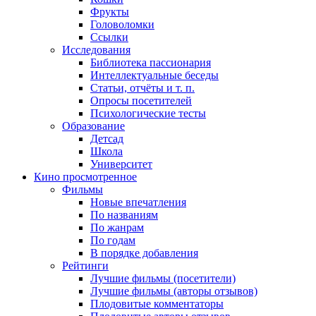
Фрукты
Головоломки
Ссылки
Исследования
Библиотека пассионария
Интеллектуальные беседы
Статьи, отчёты и т. п.
Опросы посетителей
Психологические тесты
Образование
Детсад
Школа
Университет
Кино
просмотренное
Фильмы
Новые впечатления
По названиям
По жанрам
По годам
В порядке добавления
Рейтинги
Лучшие фильмы (посетители)
Лучшие фильмы (авторы отзывов)
Плодовитые комментаторы