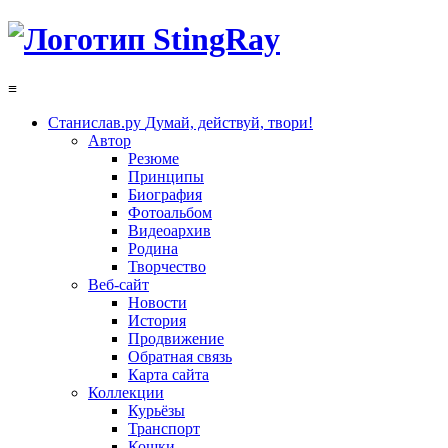
≡
Станислав.ру
Думай, действуй, твори!
Автор
Резюме
Принципы
Биография
Фотоальбом
Видеоархив
Родина
Творчество
Веб-сайт
Новости
История
Продвижение
Обратная связь
Карта сайта
Коллекции
Курьёзы
Транспорт
Кошки