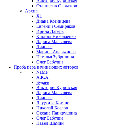
Виктория Куринская
Станислав Огрызков
Архив
X1
Диана Козинцева
Евгений Семиряков
Ирина Лагерь
Кирилл Николаенко
Лариса Малышева
Лианесс
Марина Аверьянова
Наталья Зубрилина
Олег Бабулин
Проба пера
начинающих авторов
NaMe
А.К.А.
Будаев
Виктория Куринская
Лариса Малышева
Лианесс
Людмила Котане
Николай Козлов
Оксана Панкрушина
Олег Бабулин
Павел Шамин