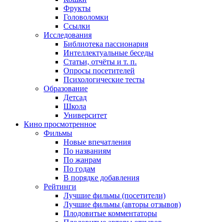
Фрукты
Головоломки
Ссылки
Исследования
Библиотека пассионария
Интеллектуальные беседы
Статьи, отчёты и т. п.
Опросы посетителей
Психологические тесты
Образование
Детсад
Школа
Университет
Кино
просмотренное
Фильмы
Новые впечатления
По названиям
По жанрам
По годам
В порядке добавления
Рейтинги
Лучшие фильмы (посетители)
Лучшие фильмы (авторы отзывов)
Плодовитые комментаторы