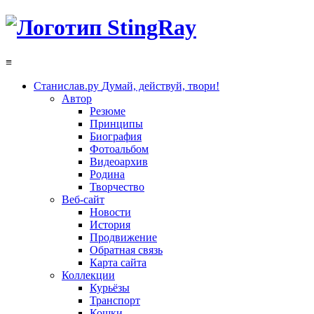
≡
Станислав.ру
Думай, действуй, твори!
Автор
Резюме
Принципы
Биография
Фотоальбом
Видеоархив
Родина
Творчество
Веб-сайт
Новости
История
Продвижение
Обратная связь
Карта сайта
Коллекции
Курьёзы
Транспорт
Кошки