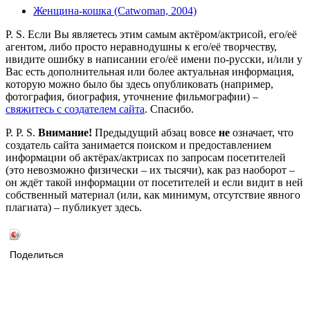
Женщина-кошка (Catwoman, 2004)
P. S. Если Вы являетесь этим самым актёром/актрисой, его/её
агентом, либо просто неравнодушны к его/её творчеству,
ивидите ошибку в написании его/её имени по-русски, и/или у
Вас есть дополнительная или более актуальная информация,
которую можно было бы здесь опубликовать (например,
фотография, биография, уточнение фильмографии) –
свяжитесь с создателем сайта
. Спасибо.
P. P. S.
Внимание!
Предыдущий абзац вовсе
не
означает, что
создатель сайта занимается поиском и предоставлением
информации об актёрах/актрисах по запросам посетителей
(это невозможно физически – их тысячи), как раз наоборот –
он ждёт такой информации от посетителей и если видит в ней
собственный материал (или, как минимум, отсутствие явного
плагиата) – публикует здесь.
Поделиться