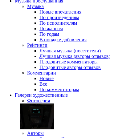
Музыка
прослушанная
Музыка
Новые впечатления
По произведениям
По исполнителям
По жанрам
По годам
В порядке добавления
Рейтинги
Лучшая музыка (посетители)
Лучшая музыка (авторы отзывов)
Плодовитые комментаторы
Плодовитые авторы отзывов
Комментарии
Новые
Все
По комментаторам
Галереи
художественные
Фотосерия
Авторы