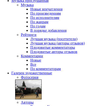
Музыка
прослушанная
Музыка
Новые впечатления
По произведениям
По исполнителям
По жанрам
По годам
В порядке добавления
Рейтинги
Лучшая музыка (посетители)
Лучшая музыка (авторы отзывов)
Плодовитые комментаторы
Плодовитые авторы отзывов
Комментарии
Новые
Все
По комментаторам
Галереи
художественные
Фотосерия
Авторы