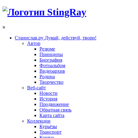
≡
Станислав.ру
Думай, действуй, твори!
Автор
Резюме
Принципы
Биография
Фотоальбом
Видеоархив
Родина
Творчество
Веб-сайт
Новости
История
Продвижение
Обратная связь
Карта сайта
Коллекции
Курьёзы
Транспорт
Кошки