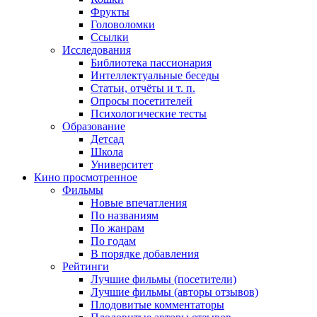
Фрукты
Головоломки
Ссылки
Исследования
Библиотека пассионария
Интеллектуальные беседы
Статьи, отчёты и т. п.
Опросы посетителей
Психологические тесты
Образование
Детсад
Школа
Университет
Кино
просмотренное
Фильмы
Новые впечатления
По названиям
По жанрам
По годам
В порядке добавления
Рейтинги
Лучшие фильмы (посетители)
Лучшие фильмы (авторы отзывов)
Плодовитые комментаторы