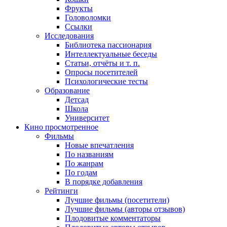
Фрукты
Головоломки
Ссылки
Исследования
Библиотека пассионария
Интеллектуальные беседы
Статьи, отчёты и т. п.
Опросы посетителей
Психологические тесты
Образование
Детсад
Школа
Университет
Кино
просмотренное
Фильмы
Новые впечатления
По названиям
По жанрам
По годам
В порядке добавления
Рейтинги
Лучшие фильмы (посетители)
Лучшие фильмы (авторы отзывов)
Плодовитые комментаторы