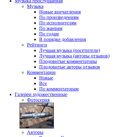
Музыка
прослушанная
Музыка
Новые впечатления
По произведениям
По исполнителям
По жанрам
По годам
В порядке добавления
Рейтинги
Лучшая музыка (посетители)
Лучшая музыка (авторы отзывов)
Плодовитые комментаторы
Плодовитые авторы отзывов
Комментарии
Новые
Все
По комментаторам
Галереи
художественные
Фотосерия
Авторы