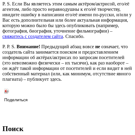
P. S. Если Вы являетесь этим самым актёром/актрисой, его/её
агентом, либо просто неравнодушны к его/её творчеству,
ивидите ошибку в написании его/её имени по-русски, и/или у
Вас есть дополнительная или более актуальная информация,
которую можно было бы здесь опубликовать (например,
фотография, биография, уточнение фильмографии) –
свяжитесь с создателем сайта
. Спасибо.
P. P. S.
Внимание!
Предыдущий абзац вовсе
не
означает, что
создатель сайта занимается поиском и предоставлением
информации об актёрах/актрисах по запросам посетителей
(это невозможно физически – их тысячи), как раз наоборот –
он ждёт такой информации от посетителей и если видит в ней
собственный материал (или, как минимум, отсутствие явного
плагиата) – публикует здесь.
Поделиться
Поиск