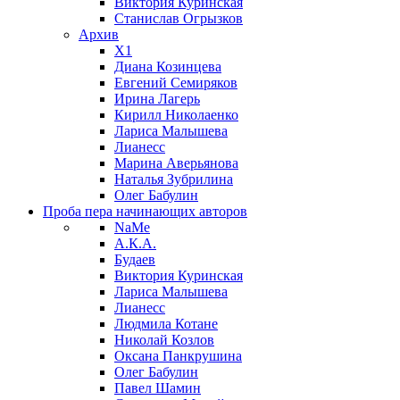
Виктория Куринская
Станислав Огрызков
Архив
X1
Диана Козинцева
Евгений Семиряков
Ирина Лагерь
Кирилл Николаенко
Лариса Малышева
Лианесс
Марина Аверьянова
Наталья Зубрилина
Олег Бабулин
Проба пера
начинающих авторов
NaMe
А.К.А.
Будаев
Виктория Куринская
Лариса Малышева
Лианесс
Людмила Котане
Николай Козлов
Оксана Панкрушина
Олег Бабулин
Павел Шамин