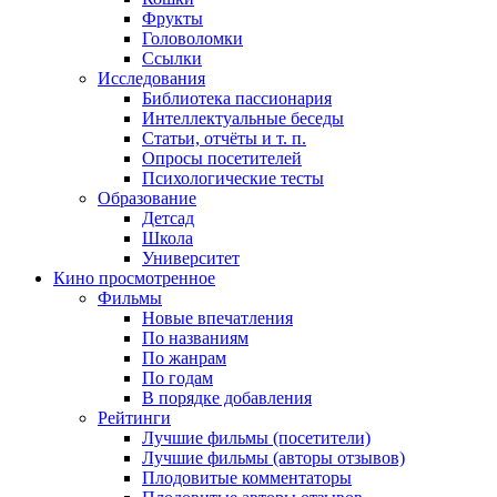
Фрукты
Головоломки
Ссылки
Исследования
Библиотека пассионария
Интеллектуальные беседы
Статьи, отчёты и т. п.
Опросы посетителей
Психологические тесты
Образование
Детсад
Школа
Университет
Кино
просмотренное
Фильмы
Новые впечатления
По названиям
По жанрам
По годам
В порядке добавления
Рейтинги
Лучшие фильмы (посетители)
Лучшие фильмы (авторы отзывов)
Плодовитые комментаторы