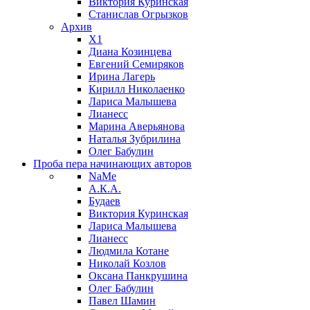
Виктория Куринская
Станислав Огрызков
Архив
X1
Диана Козинцева
Евгений Семиряков
Ирина Лагерь
Кирилл Николаенко
Лариса Малышева
Лианесс
Марина Аверьянова
Наталья Зубрилина
Олег Бабулин
Проба пера
начинающих авторов
NaMe
А.К.А.
Будаев
Виктория Куринская
Лариса Малышева
Лианесс
Людмила Котане
Николай Козлов
Оксана Панкрушина
Олег Бабулин
Павел Шамин