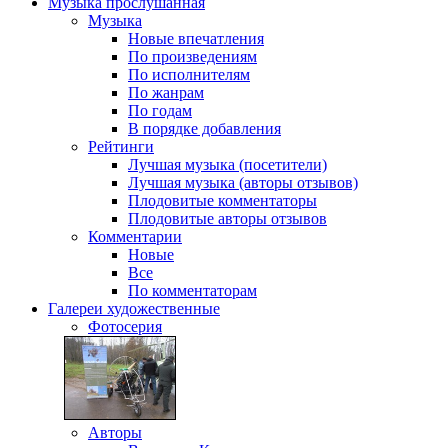
Музыка
прослушанная
Музыка
Новые впечатления
По произведениям
По исполнителям
По жанрам
По годам
В порядке добавления
Рейтинги
Лучшая музыка (посетители)
Лучшая музыка (авторы отзывов)
Плодовитые комментаторы
Плодовитые авторы отзывов
Комментарии
Новые
Все
По комментаторам
Галереи
художественные
Фотосерия
Авторы