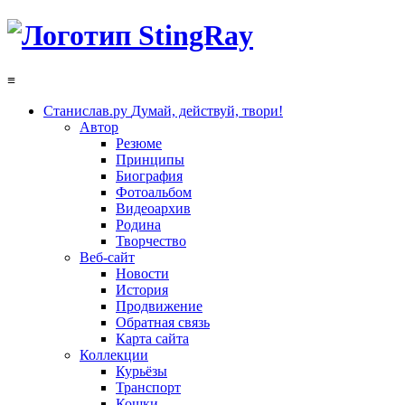
≡
Станислав.ру
Думай, действуй, твори!
Автор
Резюме
Принципы
Биография
Фотоальбом
Видеоархив
Родина
Творчество
Веб-сайт
Новости
История
Продвижение
Обратная связь
Карта сайта
Коллекции
Курьёзы
Транспорт
Кошки