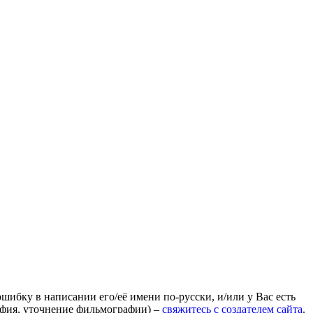
ошибку в написании его/её имени по-русски, и/или у Вас есть
афия, уточнение фильмографии) –
свяжитесь с создателем сайта
.