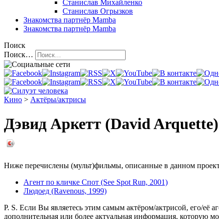
Станислав Михайленко
Станислав Огрызков
Знакомства
партнёр Mamba
Знакомства
партнёр Mamba
Поиск
Поиск…
Кино
>
Актёры/актрисы
Дэвид Аркетт (David Arquette)
Ниже перечислены (мульт)фильмы, описанные в данном проекте,
Агент по кличке Спот (See Spot Run, 2001)
Людоед (Ravenous, 1999)
P. S. Если Вы являетесь этим самым актёром/актрисой, его/её а
дополнительная или более актуальная информация, которую мо