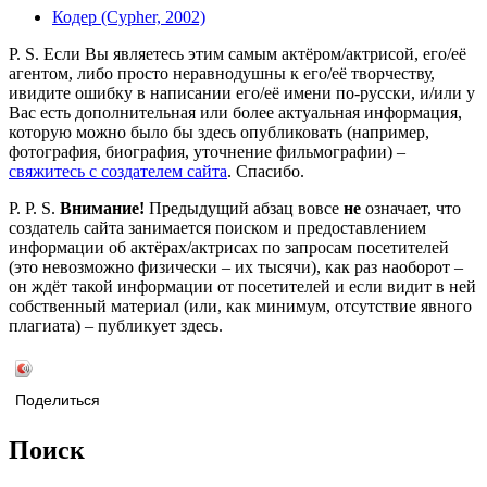
Кодер (Cypher, 2002)
P. S. Если Вы являетесь этим самым актёром/актрисой, его/её
агентом, либо просто неравнодушны к его/её творчеству,
ивидите ошибку в написании его/её имени по-русски, и/или у
Вас есть дополнительная или более актуальная информация,
которую можно было бы здесь опубликовать (например,
фотография, биография, уточнение фильмографии) –
свяжитесь с создателем сайта
. Спасибо.
P. P. S.
Внимание!
Предыдущий абзац вовсе
не
означает, что
создатель сайта занимается поиском и предоставлением
информации об актёрах/актрисах по запросам посетителей
(это невозможно физически – их тысячи), как раз наоборот –
он ждёт такой информации от посетителей и если видит в ней
собственный материал (или, как минимум, отсутствие явного
плагиата) – публикует здесь.
Поделиться
Поиск