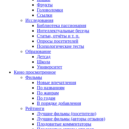
Фрукты
Головоломки
Ссылки
Исследования
Библиотека пассионария
Интеллектуальные беседы
Статьи, отчёты и т. п.
Опросы посетителей
Психологические тесты
Образование
Детсад
Школа
Университет
Кино
просмотренное
Фильмы
Новые впечатления
По названиям
По жанрам
По годам
В порядке добавления
Рейтинги
Лучшие фильмы (посетители)
Лучшие фильмы (авторы отзывов)
Плодовитые комментаторы