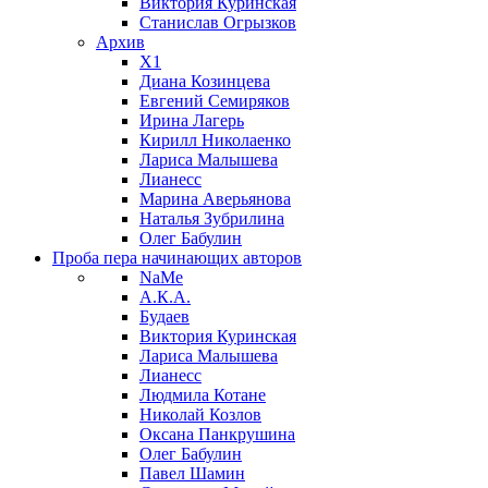
Виктория Куринская
Станислав Огрызков
Архив
X1
Диана Козинцева
Евгений Семиряков
Ирина Лагерь
Кирилл Николаенко
Лариса Малышева
Лианесс
Марина Аверьянова
Наталья Зубрилина
Олег Бабулин
Проба пера
начинающих авторов
NaMe
А.К.А.
Будаев
Виктория Куринская
Лариса Малышева
Лианесс
Людмила Котане
Николай Козлов
Оксана Панкрушина
Олег Бабулин
Павел Шамин