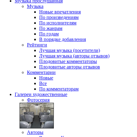
Музыка
прослушанная
Музыка
Новые впечатления
По произведениям
По исполнителям
По жанрам
По годам
В порядке добавления
Рейтинги
Лучшая музыка (посетители)
Лучшая музыка (авторы отзывов)
Плодовитые комментаторы
Плодовитые авторы отзывов
Комментарии
Новые
Все
По комментаторам
Галереи
художественные
Фотосерия
Авторы