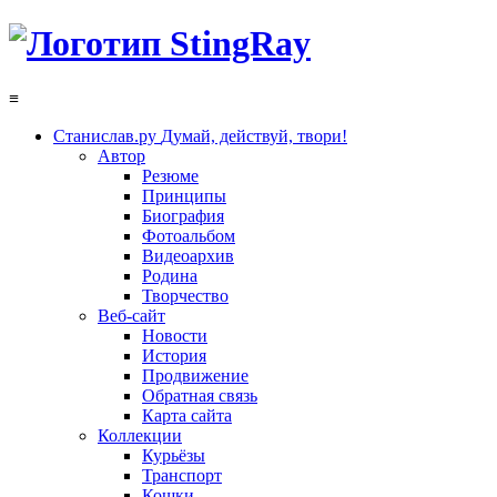
≡
Станислав.ру
Думай, действуй, твори!
Автор
Резюме
Принципы
Биография
Фотоальбом
Видеоархив
Родина
Творчество
Веб-сайт
Новости
История
Продвижение
Обратная связь
Карта сайта
Коллекции
Курьёзы
Транспорт
Кошки