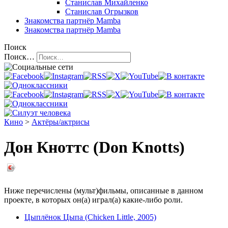
Станислав Михайленко
Станислав Огрызков
Знакомства
партнёр Mamba
Знакомства
партнёр Mamba
Поиск
Поиск…
Кино
>
Актёры/актрисы
Дон Кноттс (Don Knotts)
Ниже перечислены (мульт)фильмы, описанные в данном
проекте, в которых он(а) играл(а) какие-либо роли.
Цыплёнок Цыпа (Chicken Little, 2005)