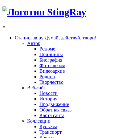
≡
Станислав.ру
Думай, действуй, твори!
Автор
Резюме
Принципы
Биография
Фотоальбом
Видеоархив
Родина
Творчество
Веб-сайт
Новости
История
Продвижение
Обратная связь
Карта сайта
Коллекции
Курьёзы
Транспорт
Кошки