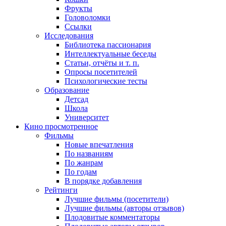
Фрукты
Головоломки
Ссылки
Исследования
Библиотека пассионария
Интеллектуальные беседы
Статьи, отчёты и т. п.
Опросы посетителей
Психологические тесты
Образование
Детсад
Школа
Университет
Кино
просмотренное
Фильмы
Новые впечатления
По названиям
По жанрам
По годам
В порядке добавления
Рейтинги
Лучшие фильмы (посетители)
Лучшие фильмы (авторы отзывов)
Плодовитые комментаторы