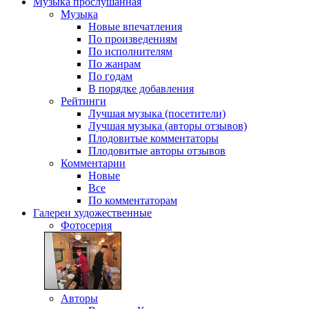
Музыка
прослушанная
Музыка
Новые впечатления
По произведениям
По исполнителям
По жанрам
По годам
В порядке добавления
Рейтинги
Лучшая музыка (посетители)
Лучшая музыка (авторы отзывов)
Плодовитые комментаторы
Плодовитые авторы отзывов
Комментарии
Новые
Все
По комментаторам
Галереи
художественные
Фотосерия
Авторы