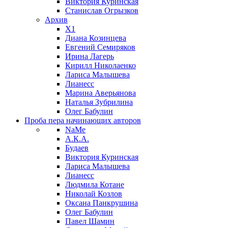
Виктория Куринская
Станислав Огрызков
Архив
X1
Диана Козинцева
Евгений Семиряков
Ирина Лагерь
Кирилл Николаенко
Лариса Малышева
Лианесс
Марина Аверьянова
Наталья Зубрилина
Олег Бабулин
Проба пера
начинающих авторов
NaMe
А.К.А.
Будаев
Виктория Куринская
Лариса Малышева
Лианесс
Людмила Котане
Николай Козлов
Оксана Панкрушина
Олег Бабулин
Павел Шамин