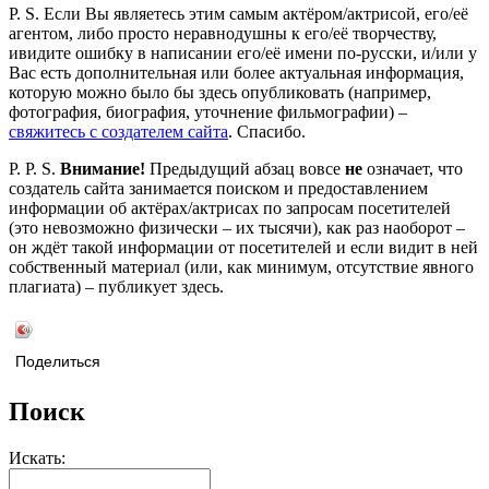
P. S. Если Вы являетесь этим самым актёром/актрисой, его/её
агентом, либо просто неравнодушны к его/её творчеству,
ивидите ошибку в написании его/её имени по-русски, и/или у
Вас есть дополнительная или более актуальная информация,
которую можно было бы здесь опубликовать (например,
фотография, биография, уточнение фильмографии) –
свяжитесь с создателем сайта
. Спасибо.
P. P. S.
Внимание!
Предыдущий абзац вовсе
не
означает, что
создатель сайта занимается поиском и предоставлением
информации об актёрах/актрисах по запросам посетителей
(это невозможно физически – их тысячи), как раз наоборот –
он ждёт такой информации от посетителей и если видит в ней
собственный материал (или, как минимум, отсутствие явного
плагиата) – публикует здесь.
Поделиться
Поиск
Искать: