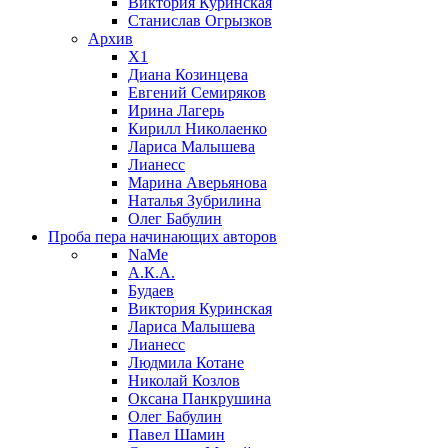
Виктория Куринская
Станислав Огрызков
Архив
X1
Диана Козинцева
Евгений Семиряков
Ирина Лагерь
Кирилл Николаенко
Лариса Малышева
Лианесс
Марина Аверьянова
Наталья Зубрилина
Олег Бабулин
Проба пера
начинающих авторов
NaMe
А.К.А.
Будаев
Виктория Куринская
Лариса Малышева
Лианесс
Людмила Котане
Николай Козлов
Оксана Панкрушина
Олег Бабулин
Павел Шамин