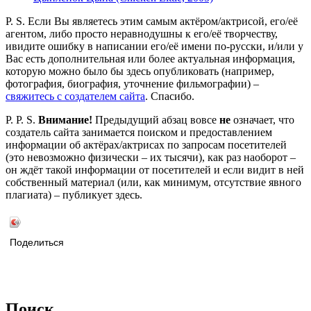
P. S. Если Вы являетесь этим самым актёром/актрисой, его/её
агентом, либо просто неравнодушны к его/её творчеству,
ивидите ошибку в написании его/её имени по-русски, и/или у
Вас есть дополнительная или более актуальная информация,
которую можно было бы здесь опубликовать (например,
фотография, биография, уточнение фильмографии) –
свяжитесь с создателем сайта
. Спасибо.
P. P. S.
Внимание!
Предыдущий абзац вовсе
не
означает, что
создатель сайта занимается поиском и предоставлением
информации об актёрах/актрисах по запросам посетителей
(это невозможно физически – их тысячи), как раз наоборот –
он ждёт такой информации от посетителей и если видит в ней
собственный материал (или, как минимум, отсутствие явного
плагиата) – публикует здесь.
Поделиться
Поиск