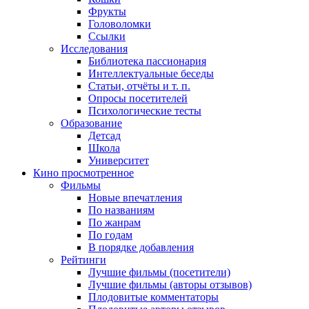
Фрукты
Головоломки
Ссылки
Исследования
Библиотека пассионария
Интеллектуальные беседы
Статьи, отчёты и т. п.
Опросы посетителей
Психологические тесты
Образование
Детсад
Школа
Университет
Кино
просмотренное
Фильмы
Новые впечатления
По названиям
По жанрам
По годам
В порядке добавления
Рейтинги
Лучшие фильмы (посетители)
Лучшие фильмы (авторы отзывов)
Плодовитые комментаторы