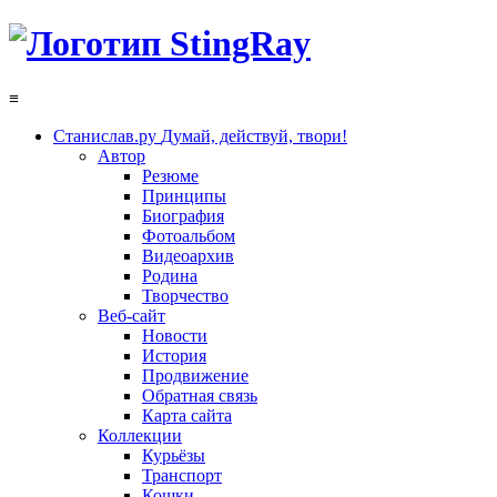
≡
Станислав.ру
Думай, действуй, твори!
Автор
Резюме
Принципы
Биография
Фотоальбом
Видеоархив
Родина
Творчество
Веб-сайт
Новости
История
Продвижение
Обратная связь
Карта сайта
Коллекции
Курьёзы
Транспорт
Кошки