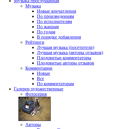
Музыка
прослушанная
Музыка
Новые впечатления
По произведениям
По исполнителям
По жанрам
По годам
В порядке добавления
Рейтинги
Лучшая музыка (посетители)
Лучшая музыка (авторы отзывов)
Плодовитые комментаторы
Плодовитые авторы отзывов
Комментарии
Новые
Все
По комментаторам
Галереи
художественные
Фотосерия
Авторы