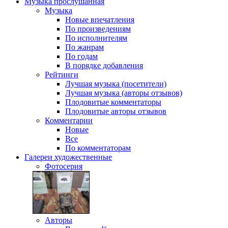
Музыка
прослушанная
Музыка
Новые впечатления
По произведениям
По исполнителям
По жанрам
По годам
В порядке добавления
Рейтинги
Лучшая музыка (посетители)
Лучшая музыка (авторы отзывов)
Плодовитые комментаторы
Плодовитые авторы отзывов
Комментарии
Новые
Все
По комментаторам
Галереи
художественные
Фотосерия
Авторы