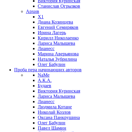
Виктория Куринская
Станислав Огрызков
Архив
X1
Диана Козинцева
Евгений Семиряков
Ирина Лагерь
Кирилл Николаенко
Лариса Малышева
Лианесс
Марина Аверьянова
Наталья Зубрилина
Олег Бабулин
Проба пера
начинающих авторов
NaMe
А.К.А.
Будаев
Виктория Куринская
Лариса Малышева
Лианесс
Людмила Котане
Николай Козлов
Оксана Панкрушина
Олег Бабулин
Павел Шамин