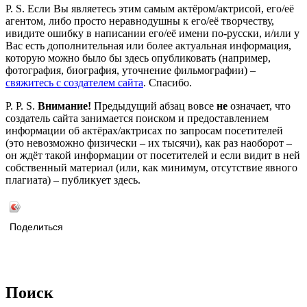
P. S. Если Вы являетесь этим самым актёром/актрисой, его/её
агентом, либо просто неравнодушны к его/её творчеству,
ивидите ошибку в написании его/её имени по-русски, и/или у
Вас есть дополнительная или более актуальная информация,
которую можно было бы здесь опубликовать (например,
фотография, биография, уточнение фильмографии) –
свяжитесь с создателем сайта
. Спасибо.
P. P. S.
Внимание!
Предыдущий абзац вовсе
не
означает, что
создатель сайта занимается поиском и предоставлением
информации об актёрах/актрисах по запросам посетителей
(это невозможно физически – их тысячи), как раз наоборот –
он ждёт такой информации от посетителей и если видит в ней
собственный материал (или, как минимум, отсутствие явного
плагиата) – публикует здесь.
Поделиться
Поиск