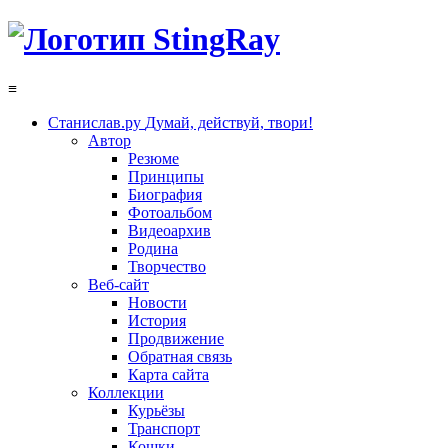
≡
Станислав.ру
Думай, действуй, твори!
Автор
Резюме
Принципы
Биография
Фотоальбом
Видеоархив
Родина
Творчество
Веб-сайт
Новости
История
Продвижение
Обратная связь
Карта сайта
Коллекции
Курьёзы
Транспорт
Кошки