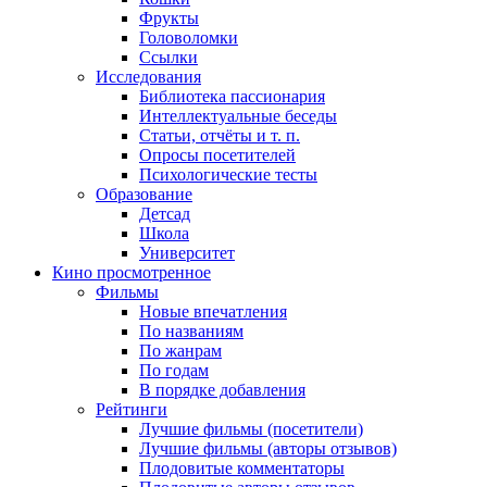
Фрукты
Головоломки
Ссылки
Исследования
Библиотека пассионария
Интеллектуальные беседы
Статьи, отчёты и т. п.
Опросы посетителей
Психологические тесты
Образование
Детсад
Школа
Университет
Кино
просмотренное
Фильмы
Новые впечатления
По названиям
По жанрам
По годам
В порядке добавления
Рейтинги
Лучшие фильмы (посетители)
Лучшие фильмы (авторы отзывов)
Плодовитые комментаторы