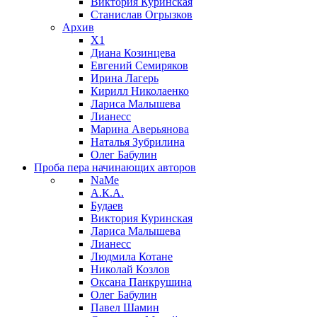
Виктория Куринская
Станислав Огрызков
Архив
X1
Диана Козинцева
Евгений Семиряков
Ирина Лагерь
Кирилл Николаенко
Лариса Малышева
Лианесс
Марина Аверьянова
Наталья Зубрилина
Олег Бабулин
Проба пера
начинающих авторов
NaMe
А.К.А.
Будаев
Виктория Куринская
Лариса Малышева
Лианесс
Людмила Котане
Николай Козлов
Оксана Панкрушина
Олег Бабулин
Павел Шамин