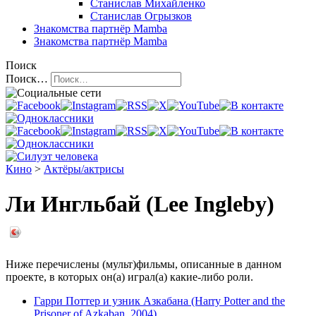
Станислав Михайленко
Станислав Огрызков
Знакомства
партнёр Mamba
Знакомства
партнёр Mamba
Поиск
Поиск…
Кино
>
Актёры/актрисы
Ли Ингльбай (Lee Ingleby)
Ниже перечислены (мульт)фильмы, описанные в данном
проекте, в которых он(а) играл(а) какие-либо роли.
Гарри Поттер и узник Азкабана (Harry Potter and the
Prisoner of Azkaban, 2004)