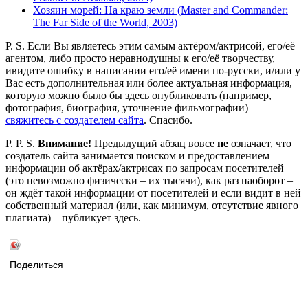
Хозяин морей: На краю земли (Master and Commander:
The Far Side of the World, 2003)
P. S. Если Вы являетесь этим самым актёром/актрисой, его/её
агентом, либо просто неравнодушны к его/её творчеству,
ивидите ошибку в написании его/её имени по-русски, и/или у
Вас есть дополнительная или более актуальная информация,
которую можно было бы здесь опубликовать (например,
фотография, биография, уточнение фильмографии) –
свяжитесь с создателем сайта
. Спасибо.
P. P. S.
Внимание!
Предыдущий абзац вовсе
не
означает, что
создатель сайта занимается поиском и предоставлением
информации об актёрах/актрисах по запросам посетителей
(это невозможно физически – их тысячи), как раз наоборот –
он ждёт такой информации от посетителей и если видит в ней
собственный материал (или, как минимум, отсутствие явного
плагиата) – публикует здесь.
Поделиться