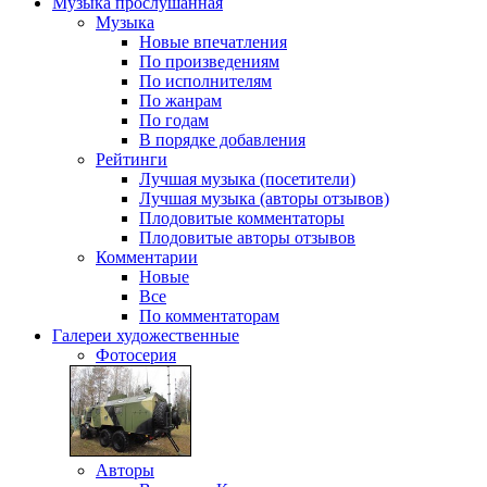
Музыка
прослушанная
Музыка
Новые впечатления
По произведениям
По исполнителям
По жанрам
По годам
В порядке добавления
Рейтинги
Лучшая музыка (посетители)
Лучшая музыка (авторы отзывов)
Плодовитые комментаторы
Плодовитые авторы отзывов
Комментарии
Новые
Все
По комментаторам
Галереи
художественные
Фотосерия
Авторы