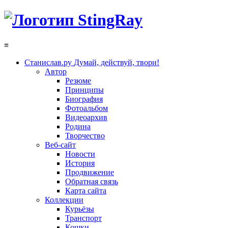
≡
Станислав.ру
Думай, действуй, твори!
Автор
Резюме
Принципы
Биография
Фотоальбом
Видеоархив
Родина
Творчество
Веб-сайт
Новости
История
Продвижение
Обратная связь
Карта сайта
Коллекции
Курьёзы
Транспорт
Кошки