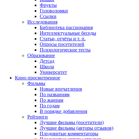
Фрукты
Головоломки
Ссылки
Исследования
Библиотека пассионария
Интеллектуальные беседы
Статьи, отчёты и т. п.
Опросы посетителей
Психологические тесты
Образование
Детсад
Школа
Университет
Кино
просмотренное
Фильмы
Новые впечатления
По названиям
По жанрам
По годам
В порядке добавления
Рейтинги
Лучшие фильмы (посетители)
Лучшие фильмы (авторы отзывов)
Плодовитые комментаторы