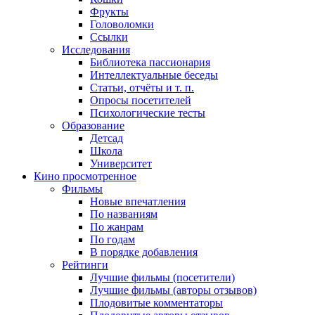
Фрукты
Головоломки
Ссылки
Исследования
Библиотека пассионария
Интеллектуальные беседы
Статьи, отчёты и т. п.
Опросы посетителей
Психологические тесты
Образование
Детсад
Школа
Университет
Кино
просмотренное
Фильмы
Новые впечатления
По названиям
По жанрам
По годам
В порядке добавления
Рейтинги
Лучшие фильмы (посетители)
Лучшие фильмы (авторы отзывов)
Плодовитые комментаторы