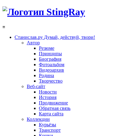
≡
Станислав.ру
Думай, действуй, твори!
Автор
Резюме
Принципы
Биография
Фотоальбом
Видеоархив
Родина
Творчество
Веб-сайт
Новости
История
Продвижение
Обратная связь
Карта сайта
Коллекции
Курьёзы
Транспорт
Кошки