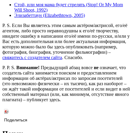
Стой, или моя мама будет стрелять (Stop! Or My Mom
Will Shoot, 1992)
Элизабеттаун (Elizabethtown, 2005)
P. S. Если Вы являетесь этим самым актёром/актрисой, его/её
агентом, либо просто неравнодушны к его/её творчеству,
ивидите ошибку в написании его/её имени по-русски, и/или у
Вас есть дополнительная или более актуальная информация,
которую можно было бы здесь опубликовать (например,
фотография, биография, уточнение фильмографии) –
свяжитесь с создателем сайта
. Спасибо.
P. P. S.
Внимание!
Предыдущий абзац вовсе
не
означает, что
создатель сайта занимается поиском и предоставлением
информации об актёрах/актрисах по запросам посетителей
(это невозможно физически – их тысячи), как раз наоборот –
он ждёт такой информации от посетителей и если видит в ней
собственный материал (или, как минимум, отсутствие явного
плагиата) – публикует здесь.
Поделиться