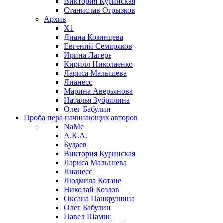
Виктория Куринская
Станислав Огрызков
Архив
X1
Диана Козинцева
Евгений Семиряков
Ирина Лагерь
Кирилл Николаенко
Лариса Малышева
Лианесс
Марина Аверьянова
Наталья Зубрилина
Олег Бабулин
Проба пера
начинающих авторов
NaMe
А.К.А.
Будаев
Виктория Куринская
Лариса Малышева
Лианесс
Людмила Котане
Николай Козлов
Оксана Панкрушина
Олег Бабулин
Павел Шамин