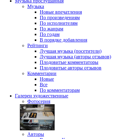
Музыка
прослушанная
Музыка
Новые впечатления
По произведениям
По исполнителям
По жанрам
По годам
В порядке добавления
Рейтинги
Лучшая музыка (посетители)
Лучшая музыка (авторы отзывов)
Плодовитые комментаторы
Плодовитые авторы отзывов
Комментарии
Новые
Все
По комментаторам
Галереи
художественные
Фотосерия
Авторы