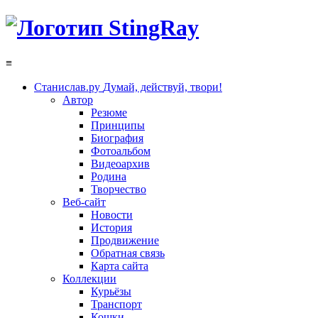
≡
Станислав.ру
Думай, действуй, твори!
Автор
Резюме
Принципы
Биография
Фотоальбом
Видеоархив
Родина
Творчество
Веб-сайт
Новости
История
Продвижение
Обратная связь
Карта сайта
Коллекции
Курьёзы
Транспорт
Кошки