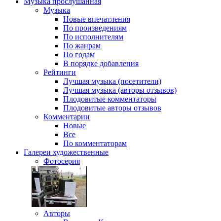
Музыка
прослушанная
Музыка
Новые впечатления
По произведениям
По исполнителям
По жанрам
По годам
В порядке добавления
Рейтинги
Лучшая музыка (посетители)
Лучшая музыка (авторы отзывов)
Плодовитые комментаторы
Плодовитые авторы отзывов
Комментарии
Новые
Все
По комментаторам
Галереи
художественные
Фотосерия
Авторы