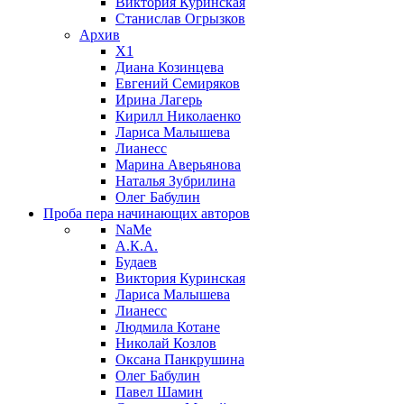
Виктория Куринская
Станислав Огрызков
Архив
X1
Диана Козинцева
Евгений Семиряков
Ирина Лагерь
Кирилл Николаенко
Лариса Малышева
Лианесс
Марина Аверьянова
Наталья Зубрилина
Олег Бабулин
Проба пера
начинающих авторов
NaMe
А.К.А.
Будаев
Виктория Куринская
Лариса Малышева
Лианесс
Людмила Котане
Николай Козлов
Оксана Панкрушина
Олег Бабулин
Павел Шамин