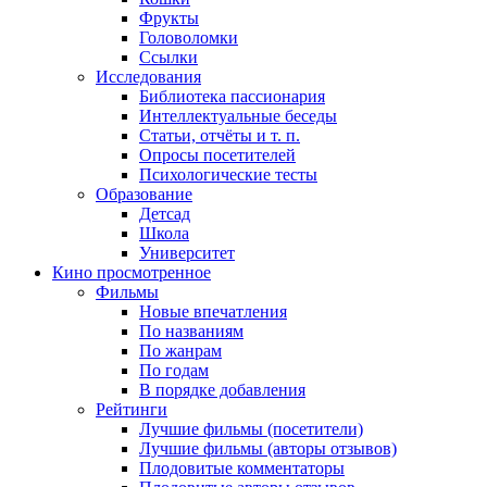
Фрукты
Головоломки
Ссылки
Исследования
Библиотека пассионария
Интеллектуальные беседы
Статьи, отчёты и т. п.
Опросы посетителей
Психологические тесты
Образование
Детсад
Школа
Университет
Кино
просмотренное
Фильмы
Новые впечатления
По названиям
По жанрам
По годам
В порядке добавления
Рейтинги
Лучшие фильмы (посетители)
Лучшие фильмы (авторы отзывов)
Плодовитые комментаторы