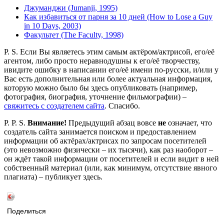
Джуманджи (Jumanji, 1995)
Как избавиться от парня за 10 дней (How to Lose a Guy
in 10 Days, 2003)
Факультет (The Faculty, 1998)
P. S. Если Вы являетесь этим самым актёром/актрисой, его/её
агентом, либо просто неравнодушны к его/её творчеству,
ивидите ошибку в написании его/её имени по-русски, и/или у
Вас есть дополнительная или более актуальная информация,
которую можно было бы здесь опубликовать (например,
фотография, биография, уточнение фильмографии) –
свяжитесь с создателем сайта
. Спасибо.
P. P. S.
Внимание!
Предыдущий абзац вовсе
не
означает, что
создатель сайта занимается поиском и предоставлением
информации об актёрах/актрисах по запросам посетителей
(это невозможно физически – их тысячи), как раз наоборот –
он ждёт такой информации от посетителей и если видит в ней
собственный материал (или, как минимум, отсутствие явного
плагиата) – публикует здесь.
Поделиться