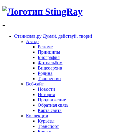
≡
Станислав.ру
Думай, действуй, твори!
Автор
Резюме
Принципы
Биография
Фотоальбом
Видеоархив
Родина
Творчество
Веб-сайт
Новости
История
Продвижение
Обратная связь
Карта сайта
Коллекции
Курьёзы
Транспорт
Кошки