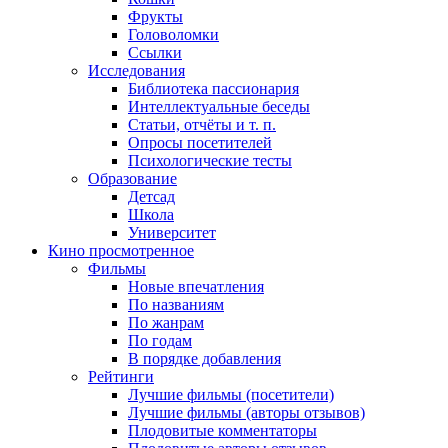
Фрукты
Головоломки
Ссылки
Исследования
Библиотека пассионария
Интеллектуальные беседы
Статьи, отчёты и т. п.
Опросы посетителей
Психологические тесты
Образование
Детсад
Школа
Университет
Кино
просмотренное
Фильмы
Новые впечатления
По названиям
По жанрам
По годам
В порядке добавления
Рейтинги
Лучшие фильмы (посетители)
Лучшие фильмы (авторы отзывов)
Плодовитые комментаторы