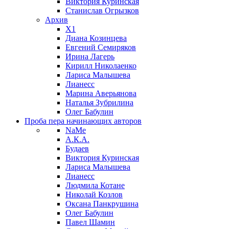
Виктория Куринская
Станислав Огрызков
Архив
X1
Диана Козинцева
Евгений Семиряков
Ирина Лагерь
Кирилл Николаенко
Лариса Малышева
Лианесс
Марина Аверьянова
Наталья Зубрилина
Олег Бабулин
Проба пера
начинающих авторов
NaMe
А.К.А.
Будаев
Виктория Куринская
Лариса Малышева
Лианесс
Людмила Котане
Николай Козлов
Оксана Панкрушина
Олег Бабулин
Павел Шамин