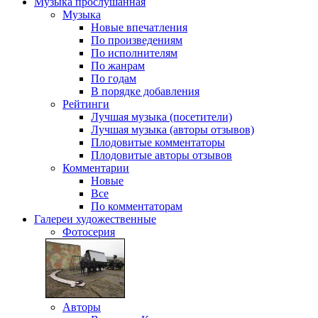
Музыка
прослушанная
Музыка
Новые впечатления
По произведениям
По исполнителям
По жанрам
По годам
В порядке добавления
Рейтинги
Лучшая музыка (посетители)
Лучшая музыка (авторы отзывов)
Плодовитые комментаторы
Плодовитые авторы отзывов
Комментарии
Новые
Все
По комментаторам
Галереи
художественные
Фотосерия
Авторы