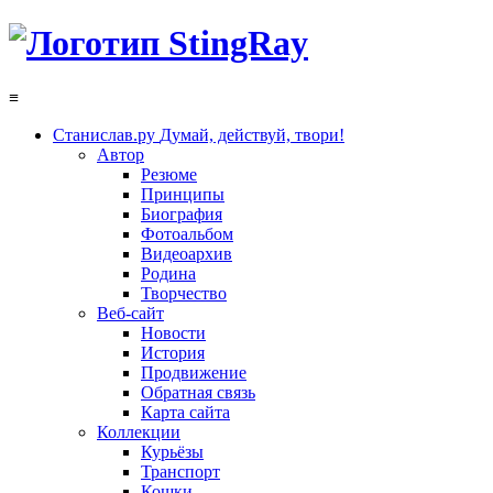
≡
Станислав.ру
Думай, действуй, твори!
Автор
Резюме
Принципы
Биография
Фотоальбом
Видеоархив
Родина
Творчество
Веб-сайт
Новости
История
Продвижение
Обратная связь
Карта сайта
Коллекции
Курьёзы
Транспорт
Кошки