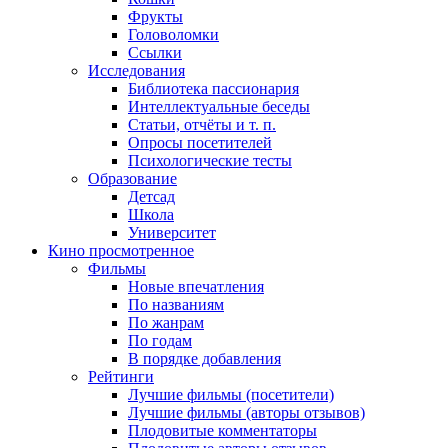
Фрукты
Головоломки
Ссылки
Исследования
Библиотека пассионария
Интеллектуальные беседы
Статьи, отчёты и т. п.
Опросы посетителей
Психологические тесты
Образование
Детсад
Школа
Университет
Кино
просмотренное
Фильмы
Новые впечатления
По названиям
По жанрам
По годам
В порядке добавления
Рейтинги
Лучшие фильмы (посетители)
Лучшие фильмы (авторы отзывов)
Плодовитые комментаторы