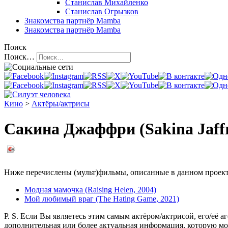
Станислав Михайленко
Станислав Огрызков
Знакомства
партнёр Mamba
Знакомства
партнёр Mamba
Поиск
Поиск…
Кино
>
Актёры/актрисы
Сакина Джаффри (Sakina Jaff
Ниже перечислены (мульт)фильмы, описанные в данном проекте,
Модная мамочка (Raising Helen, 2004)
Мой любимый враг (The Hating Game, 2021)
P. S. Если Вы являетесь этим самым актёром/актрисой, его/её а
дополнительная или более актуальная информация, которую мо