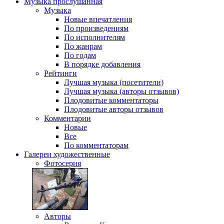
Музыка
прослушанная
Музыка
Новые впечатления
По произведениям
По исполнителям
По жанрам
По годам
В порядке добавления
Рейтинги
Лучшая музыка (посетители)
Лучшая музыка (авторы отзывов)
Плодовитые комментаторы
Плодовитые авторы отзывов
Комментарии
Новые
Все
По комментаторам
Галереи
художественные
Фотосерия
Авторы