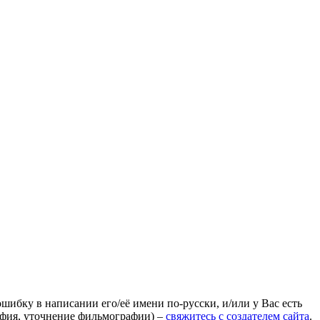
ошибку в написании его/её имени по-русски, и/или у Вас есть
афия, уточнение фильмографии) –
свяжитесь с создателем сайта
.