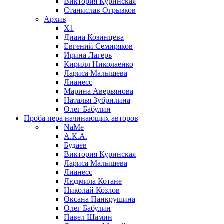
Виктория Куринская
Станислав Огрызков
Архив
X1
Диана Козинцева
Евгений Семиряков
Ирина Лагерь
Кирилл Николаенко
Лариса Малышева
Лианесс
Марина Аверьянова
Наталья Зубрилина
Олег Бабулин
Проба пера
начинающих авторов
NaMe
А.К.А.
Будаев
Виктория Куринская
Лариса Малышева
Лианесс
Людмила Котане
Николай Козлов
Оксана Панкрушина
Олег Бабулин
Павел Шамин