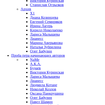
Виктория Куринская
Станислав Огрызков
Архив
X1
Диана Козинцева
Евгений Семиряков
Ирина Лагерь
Кирилл Николаенко
Лариса Малышева
Лианесс
Марина Аверьянова
Наталья Зубрилина
Олег Бабулин
Проба пера
начинающих авторов
NaMe
А.К.А.
Будаев
Виктория Куринская
Лариса Малышева
Лианесс
Людмила Котане
Николай Козлов
Оксана Панкрушина
Олег Бабулин
Павел Шамин