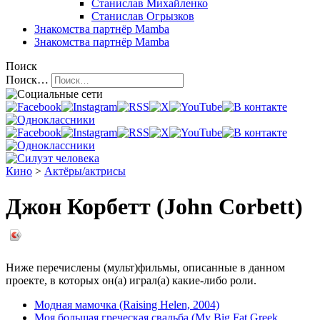
Станислав Михайленко
Станислав Огрызков
Знакомства
партнёр Mamba
Знакомства
партнёр Mamba
Поиск
Поиск…
Кино
>
Актёры/актрисы
Джон Корбетт (John Corbett)
Ниже перечислены (мульт)фильмы, описанные в данном
проекте, в которых он(а) играл(а) какие-либо роли.
Модная мамочка (Raising Helen, 2004)
Моя большая греческая свадьба (My Big Fat Greek