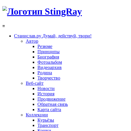
≡
Станислав.ру
Думай, действуй, твори!
Автор
Резюме
Принципы
Биография
Фотоальбом
Видеоархив
Родина
Творчество
Веб-сайт
Новости
История
Продвижение
Обратная связь
Карта сайта
Коллекции
Курьёзы
Транспорт
Кошки