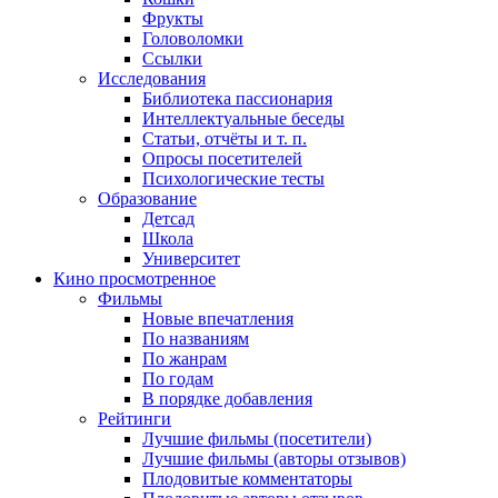
Фрукты
Головоломки
Ссылки
Исследования
Библиотека пассионария
Интеллектуальные беседы
Статьи, отчёты и т. п.
Опросы посетителей
Психологические тесты
Образование
Детсад
Школа
Университет
Кино
просмотренное
Фильмы
Новые впечатления
По названиям
По жанрам
По годам
В порядке добавления
Рейтинги
Лучшие фильмы (посетители)
Лучшие фильмы (авторы отзывов)
Плодовитые комментаторы