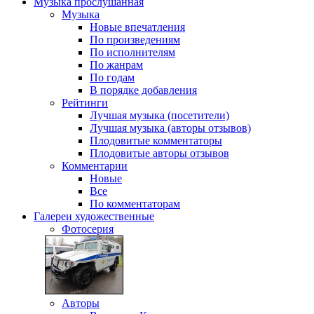
Музыка
прослушанная
Музыка
Новые впечатления
По произведениям
По исполнителям
По жанрам
По годам
В порядке добавления
Рейтинги
Лучшая музыка (посетители)
Лучшая музыка (авторы отзывов)
Плодовитые комментаторы
Плодовитые авторы отзывов
Комментарии
Новые
Все
По комментаторам
Галереи
художественные
Фотосерия
Авторы