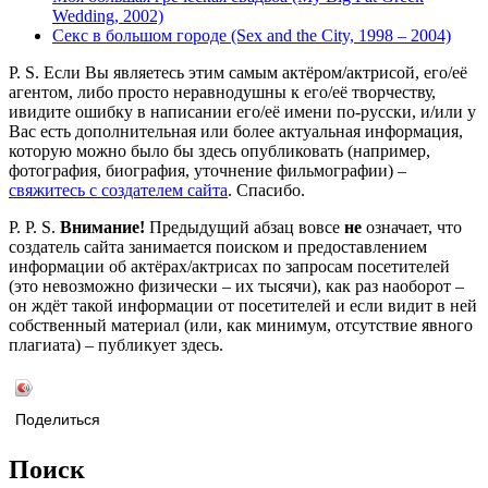
Wedding, 2002)
Секс в большом городе (Sex and the City, 1998 – 2004)
P. S. Если Вы являетесь этим самым актёром/актрисой, его/её
агентом, либо просто неравнодушны к его/её творчеству,
ивидите ошибку в написании его/её имени по-русски, и/или у
Вас есть дополнительная или более актуальная информация,
которую можно было бы здесь опубликовать (например,
фотография, биография, уточнение фильмографии) –
свяжитесь с создателем сайта
. Спасибо.
P. P. S.
Внимание!
Предыдущий абзац вовсе
не
означает, что
создатель сайта занимается поиском и предоставлением
информации об актёрах/актрисах по запросам посетителей
(это невозможно физически – их тысячи), как раз наоборот –
он ждёт такой информации от посетителей и если видит в ней
собственный материал (или, как минимум, отсутствие явного
плагиата) – публикует здесь.
Поделиться
Поиск