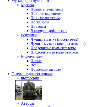
Музыка
прослушанная
Музыка
Новые впечатления
По произведениям
По исполнителям
По жанрам
По годам
В порядке добавления
Рейтинги
Лучшая музыка (посетители)
Лучшая музыка (авторы отзывов)
Плодовитые комментаторы
Плодовитые авторы отзывов
Комментарии
Новые
Все
По комментаторам
Галереи
художественные
Фотосерия
Авторы