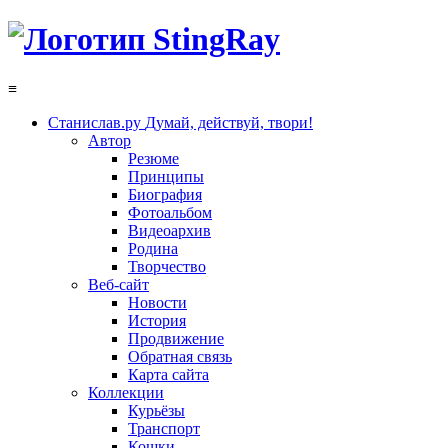
≡
Станислав.ру
Думай, действуй, твори!
Автор
Резюме
Принципы
Биография
Фотоальбом
Видеоархив
Родина
Творчество
Веб-сайт
Новости
История
Продвижение
Обратная связь
Карта сайта
Коллекции
Курьёзы
Транспорт
Кошки