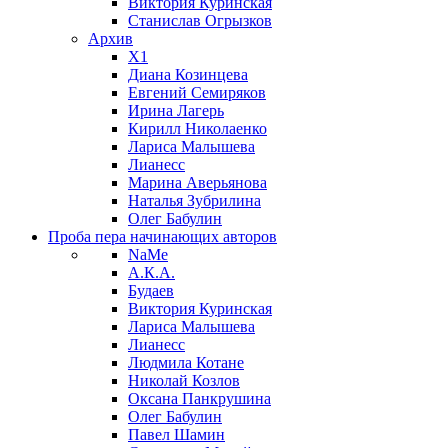
Виктория Куринская
Станислав Огрызков
Архив
X1
Диана Козинцева
Евгений Семиряков
Ирина Лагерь
Кирилл Николаенко
Лариса Малышева
Лианесс
Марина Аверьянова
Наталья Зубрилина
Олег Бабулин
Проба пера
начинающих авторов
NaMe
А.К.А.
Будаев
Виктория Куринская
Лариса Малышева
Лианесс
Людмила Котане
Николай Козлов
Оксана Панкрушина
Олег Бабулин
Павел Шамин