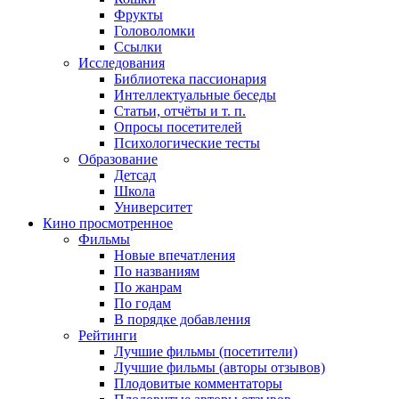
Фрукты
Головоломки
Ссылки
Исследования
Библиотека пассионария
Интеллектуальные беседы
Статьи, отчёты и т. п.
Опросы посетителей
Психологические тесты
Образование
Детсад
Школа
Университет
Кино
просмотренное
Фильмы
Новые впечатления
По названиям
По жанрам
По годам
В порядке добавления
Рейтинги
Лучшие фильмы (посетители)
Лучшие фильмы (авторы отзывов)
Плодовитые комментаторы