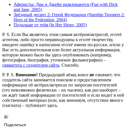
Аферисты: Дик и Джейн развлекаются (Fun with Dick
and Jane, 2005)
Звёздный десант 2: Герой Федерации (Starship Troopers 2:
Hero of the Federation, 2004)
Подальше от тебя (In Her Shoes, 2005)
P. S. Если Вы являетесь этим самым актёром/актрисой, его/её
агентом, либо просто неравнодушны к его/её творчеству,
ивидите ошибку в написании его/её имени по-русски, и/или у
Вас есть дополнительная или более актуальная информация,
которую можно было бы здесь опубликовать (например,
фотография, биография, уточнение фильмографии) –
свяжитесь с создателем сайта
. Спасибо.
P. P. S.
Внимание!
Предыдущий абзац вовсе
не
означает, что
создатель сайта занимается поиском и предоставлением
информации об актёрах/актрисах по запросам посетителей
(это невозможно физически – их тысячи), как раз наоборот –
он ждёт такой информации от посетителей и если видит в ней
собственный материал (или, как минимум, отсутствие явного
плагиата) – публикует здесь.
Поделиться