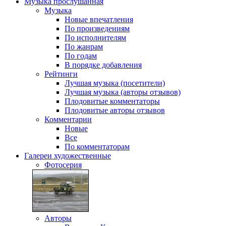
Музыка
прослушанная
Музыка
Новые впечатления
По произведениям
По исполнителям
По жанрам
По годам
В порядке добавления
Рейтинги
Лучшая музыка (посетители)
Лучшая музыка (авторы отзывов)
Плодовитые комментаторы
Плодовитые авторы отзывов
Комментарии
Новые
Все
По комментаторам
Галереи
художественные
Фотосерия
Авторы