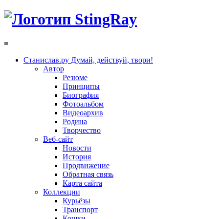
≡
Станислав.ру
Думай, действуй, твори!
Автор
Резюме
Принципы
Биография
Фотоальбом
Видеоархив
Родина
Творчество
Веб-сайт
Новости
История
Продвижение
Обратная связь
Карта сайта
Коллекции
Курьёзы
Транспорт
Кошки