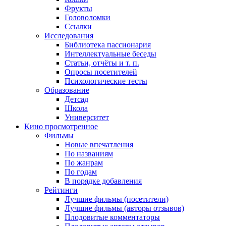
Фрукты
Головоломки
Ссылки
Исследования
Библиотека пассионария
Интеллектуальные беседы
Статьи, отчёты и т. п.
Опросы посетителей
Психологические тесты
Образование
Детсад
Школа
Университет
Кино
просмотренное
Фильмы
Новые впечатления
По названиям
По жанрам
По годам
В порядке добавления
Рейтинги
Лучшие фильмы (посетители)
Лучшие фильмы (авторы отзывов)
Плодовитые комментаторы