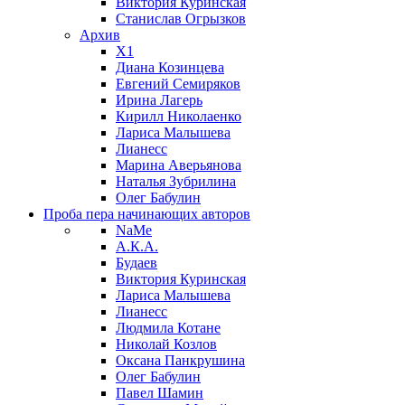
Виктория Куринская
Станислав Огрызков
Архив
X1
Диана Козинцева
Евгений Семиряков
Ирина Лагерь
Кирилл Николаенко
Лариса Малышева
Лианесс
Марина Аверьянова
Наталья Зубрилина
Олег Бабулин
Проба пера
начинающих авторов
NaMe
А.К.А.
Будаев
Виктория Куринская
Лариса Малышева
Лианесс
Людмила Котане
Николай Козлов
Оксана Панкрушина
Олег Бабулин
Павел Шамин