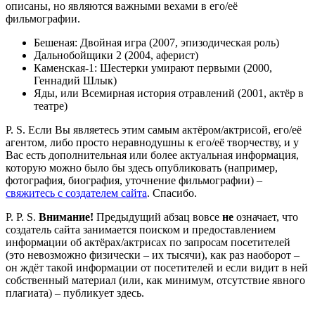
описаны, но являются важными вехами в его/её
фильмографии.
Бешеная: Двойная игра (2007, эпизодическая роль)
Дальнобойщики 2 (2004, аферист)
Каменская-1: Шестерки умирают первыми (2000,
Геннадий Шлык)
Яды, или Всемирная история отравлений (2001, актёр в
театре)
P. S. Если Вы являетесь этим самым актёром/актрисой, его/её
агентом, либо просто неравнодушны к его/её творчеству, и у
Вас есть дополнительная или более актуальная информация,
которую можно было бы здесь опубликовать (например,
фотография, биография, уточнение фильмографии) –
свяжитесь с создателем сайта
. Спасибо.
P. P. S.
Внимание!
Предыдущий абзац вовсе
не
означает, что
создатель сайта занимается поиском и предоставлением
информации об актёрах/актрисах по запросам посетителей
(это невозможно физически – их тысячи), как раз наоборот –
он ждёт такой информации от посетителей и если видит в ней
собственный материал (или, как минимум, отсутствие явного
плагиата) – публикует здесь.