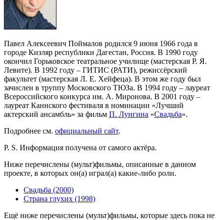
Павел Алексеевич Поймалов родился 9 июня 1966 года в
городе Кизляр республики Дагестан, Россия. В 1990 году
окончил Горьковское театральное училище (мастерская Р. Я.
Левите). В 1992 году – ГИТИС (РАТИ), режиссёрский
факультет (мастерская Л. Е. Хейфеца). В этом же году был
зачислен в труппу Московского ТЮЗа. В 1994 году – лауреат
Всероссийского конкурса им. А. Миронова. В 2001 году –
лауреат Каннского фестиваля в номинации «Лучший
актерский ансамбль» за фильм
П. Лунгина
«
Свадьба
».
Подробнее см.
официальный сайт
.
P. S. Информация получена от самого актёра.
Ниже перечислены (мульт)фильмы, описанные в данном
проекте, в которых он(а) играл(а) какие-либо роли.
Свадьба (2000)
Страна глухих (1998)
Ещё ниже перечислены (мульт)фильмы, которые здесь пока не