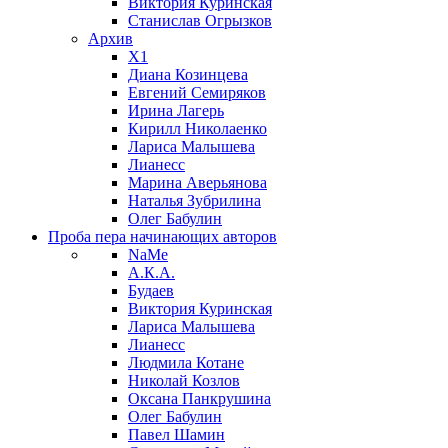
Виктория Куринская
Станислав Огрызков
Архив
X1
Диана Козинцева
Евгений Семиряков
Ирина Лагерь
Кирилл Николаенко
Лариса Малышева
Лианесс
Марина Аверьянова
Наталья Зубрилина
Олег Бабулин
Проба пера
начинающих авторов
NaMe
А.К.А.
Будаев
Виктория Куринская
Лариса Малышева
Лианесс
Людмила Котане
Николай Козлов
Оксана Панкрушина
Олег Бабулин
Павел Шамин