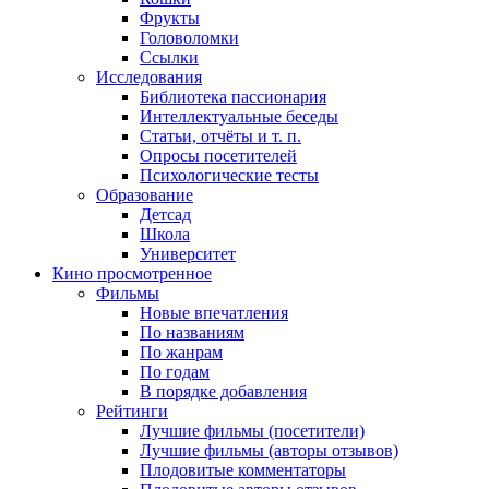
Фрукты
Головоломки
Ссылки
Исследования
Библиотека пассионария
Интеллектуальные беседы
Статьи, отчёты и т. п.
Опросы посетителей
Психологические тесты
Образование
Детсад
Школа
Университет
Кино
просмотренное
Фильмы
Новые впечатления
По названиям
По жанрам
По годам
В порядке добавления
Рейтинги
Лучшие фильмы (посетители)
Лучшие фильмы (авторы отзывов)
Плодовитые комментаторы