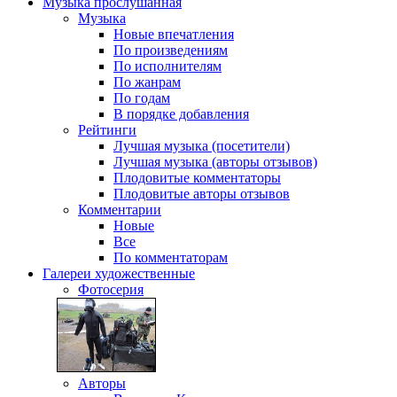
Музыка
прослушанная
Музыка
Новые впечатления
По произведениям
По исполнителям
По жанрам
По годам
В порядке добавления
Рейтинги
Лучшая музыка (посетители)
Лучшая музыка (авторы отзывов)
Плодовитые комментаторы
Плодовитые авторы отзывов
Комментарии
Новые
Все
По комментаторам
Галереи
художественные
Фотосерия
Авторы