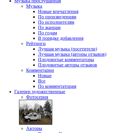
Музыка
прослушанная
Музыка
Новые впечатления
По произведениям
По исполнителям
По жанрам
По годам
В порядке добавления
Рейтинги
Лучшая музыка (посетители)
Лучшая музыка (авторы отзывов)
Плодовитые комментаторы
Плодовитые авторы отзывов
Комментарии
Новые
Все
По комментаторам
Галереи
художественные
Фотосерия
Авторы