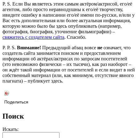
P. S. Если Вы являетесь этим самым актёром/актрисой, его/её
агентом, либо просто неравнодушны к его/её творчеству,
ивидите ошибку в написании его/её имени по-русски, и/или у
Вас есть дополнительная или более актуальная информация,
которую можно было бы здесь опубликовать (например,
фотография, биография, уточнение фильмографии) –
свяжитесь с создателем сайта
. Спасибо.
P. P. S.
Внимание!
Предыдущий абзац вовсе
не
означает, что
создатель сайта занимается поиском и предоставлением
информации об актёрах/актрисах по запросам посетителей
(это невозможно физически – их тысячи), как раз наоборот –
он ждёт такой информации от посетителей и если видит в ней
собственный материал (или, как минимум, отсутствие явного
плагиата) – публикует здесь.
Поделиться
Поиск
Искать: