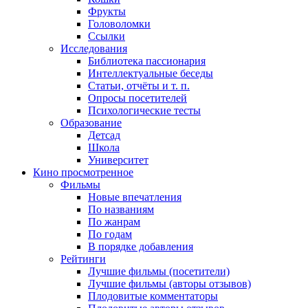
Фрукты
Головоломки
Ссылки
Исследования
Библиотека пассионария
Интеллектуальные беседы
Статьи, отчёты и т. п.
Опросы посетителей
Психологические тесты
Образование
Детсад
Школа
Университет
Кино
просмотренное
Фильмы
Новые впечатления
По названиям
По жанрам
По годам
В порядке добавления
Рейтинги
Лучшие фильмы (посетители)
Лучшие фильмы (авторы отзывов)
Плодовитые комментаторы