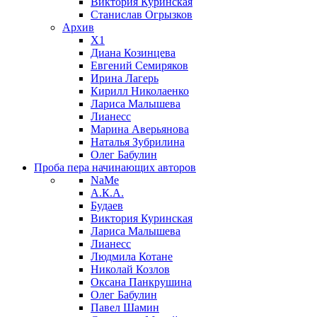
Виктория Куринская
Станислав Огрызков
Архив
X1
Диана Козинцева
Евгений Семиряков
Ирина Лагерь
Кирилл Николаенко
Лариса Малышева
Лианесс
Марина Аверьянова
Наталья Зубрилина
Олег Бабулин
Проба пера
начинающих авторов
NaMe
А.К.А.
Будаев
Виктория Куринская
Лариса Малышева
Лианесс
Людмила Котане
Николай Козлов
Оксана Панкрушина
Олег Бабулин
Павел Шамин