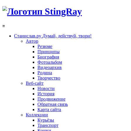
≡
Станислав.ру
Думай, действуй, твори!
Автор
Резюме
Принципы
Биография
Фотоальбом
Видеоархив
Родина
Творчество
Веб-сайт
Новости
История
Продвижение
Обратная связь
Карта сайта
Коллекции
Курьёзы
Транспорт
Кошки