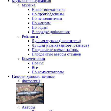
Музыка
прослушанная
Музыка
Новые впечатления
По произведениям
По исполнителям
По жанрам
По годам
В порядке добавления
Рейтинги
Лучшая музыка (посетители)
Лучшая музыка (авторы отзывов)
Плодовитые комментаторы
Плодовитые авторы отзывов
Комментарии
Новые
Все
По комментаторам
Галереи
художественные
Фотосерия
Авторы