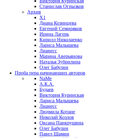
Виктория Куринская
Станислав Огрызков
Архив
X1
Диана Козинцева
Евгений Семиряков
Ирина Лагерь
Кирилл Николаенко
Лариса Малышева
Лианесс
Марина Аверьянова
Наталья Зубрилина
Олег Бабулин
Проба пера
начинающих авторов
NaMe
А.К.А.
Будаев
Виктория Куринская
Лариса Малышева
Лианесс
Людмила Котане
Николай Козлов
Оксана Панкрушина
Олег Бабулин
Павел Шамин