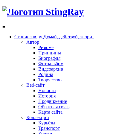
≡
Станислав.ру
Думай, действуй, твори!
Автор
Резюме
Принципы
Биография
Фотоальбом
Видеоархив
Родина
Творчество
Веб-сайт
Новости
История
Продвижение
Обратная связь
Карта сайта
Коллекции
Курьёзы
Транспорт
Кошки