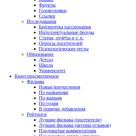
Фрукты
Головоломки
Ссылки
Исследования
Библиотека пассионария
Интеллектуальные беседы
Статьи, отчёты и т. п.
Опросы посетителей
Психологические тесты
Образование
Детсад
Школа
Университет
Кино
просмотренное
Фильмы
Новые впечатления
По названиям
По жанрам
По годам
В порядке добавления
Рейтинги
Лучшие фильмы (посетители)
Лучшие фильмы (авторы отзывов)
Плодовитые комментаторы