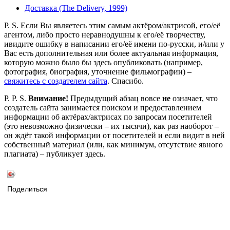
Доставка (The Delivery, 1999)
P. S. Если Вы являетесь этим самым актёром/актрисой, его/её
агентом, либо просто неравнодушны к его/её творчеству,
ивидите ошибку в написании его/её имени по-русски, и/или у
Вас есть дополнительная или более актуальная информация,
которую можно было бы здесь опубликовать (например,
фотография, биография, уточнение фильмографии) –
свяжитесь с создателем сайта
. Спасибо.
P. P. S.
Внимание!
Предыдущий абзац вовсе
не
означает, что
создатель сайта занимается поиском и предоставлением
информации об актёрах/актрисах по запросам посетителей
(это невозможно физически – их тысячи), как раз наоборот –
он ждёт такой информации от посетителей и если видит в ней
собственный материал (или, как минимум, отсутствие явного
плагиата) – публикует здесь.
Поделиться