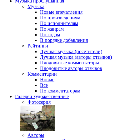
Музыка
прослушанная
Музыка
Новые впечатления
По произведениям
По исполнителям
По жанрам
По годам
В порядке добавления
Рейтинги
Лучшая музыка (посетители)
Лучшая музыка (авторы отзывов)
Плодовитые комментаторы
Плодовитые авторы отзывов
Комментарии
Новые
Все
По комментаторам
Галереи
художественные
Фотосерия
Авторы