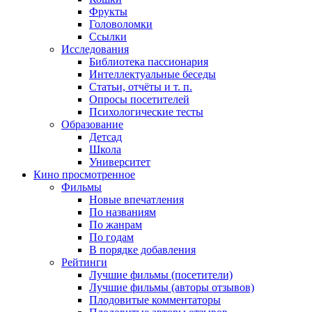
Фрукты
Головоломки
Ссылки
Исследования
Библиотека пассионария
Интеллектуальные беседы
Статьи, отчёты и т. п.
Опросы посетителей
Психологические тесты
Образование
Детсад
Школа
Университет
Кино
просмотренное
Фильмы
Новые впечатления
По названиям
По жанрам
По годам
В порядке добавления
Рейтинги
Лучшие фильмы (посетители)
Лучшие фильмы (авторы отзывов)
Плодовитые комментаторы