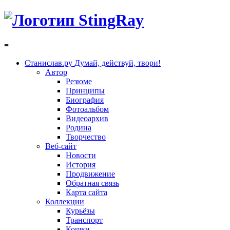
≡
Станислав.ру
Думай, действуй, твори!
Автор
Резюме
Принципы
Биография
Фотоальбом
Видеоархив
Родина
Творчество
Веб-сайт
Новости
История
Продвижение
Обратная связь
Карта сайта
Коллекции
Курьёзы
Транспорт
Кошки