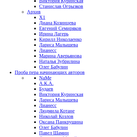
Виктория Куринская
Станислав Огрызков
Архив
X1
Диана Козинцева
Евгений Семиряков
Ирина Лагерь
Кирилл Николаенко
Лариса Малышева
Лианесс
Марина Аверьянова
Наталья Зубрилина
Олег Бабулин
Проба пера
начинающих авторов
NaMe
А.К.А.
Будаев
Виктория Куринская
Лариса Малышева
Лианесс
Людмила Котане
Николай Козлов
Оксана Панкрушина
Олег Бабулин
Павел Шамин