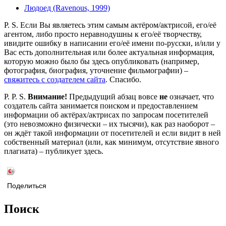
Людоед (Ravenous, 1999)
P. S. Если Вы являетесь этим самым актёром/актрисой, его/её
агентом, либо просто неравнодушны к его/её творчеству,
ивидите ошибку в написании его/её имени по-русски, и/или у
Вас есть дополнительная или более актуальная информация,
которую можно было бы здесь опубликовать (например,
фотография, биография, уточнение фильмографии) –
свяжитесь с создателем сайта
. Спасибо.
P. P. S.
Внимание!
Предыдущий абзац вовсе
не
означает, что
создатель сайта занимается поиском и предоставлением
информации об актёрах/актрисах по запросам посетителей
(это невозможно физически – их тысячи), как раз наоборот –
он ждёт такой информации от посетителей и если видит в ней
собственный материал (или, как минимум, отсутствие явного
плагиата) – публикует здесь.
Поделиться
Поиск