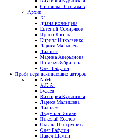
Виктория Куринская
Станислав Огрызков
Архив
X1
Диана Козинцева
Евгений Семиряков
Ирина Лагерь
Кирилл Николаенко
Лариса Малышева
Лианесс
Марина Аверьянова
Наталья Зубрилина
Олег Бабулин
Проба пера
начинающих авторов
NaMe
А.К.А.
Будаев
Виктория Куринская
Лариса Малышева
Лианесс
Людмила Котане
Николай Козлов
Оксана Панкрушина
Олег Бабулин
Павел Шамин