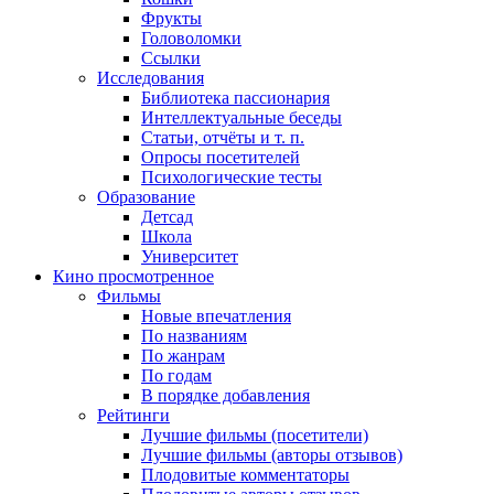
Фрукты
Головоломки
Ссылки
Исследования
Библиотека пассионария
Интеллектуальные беседы
Статьи, отчёты и т. п.
Опросы посетителей
Психологические тесты
Образование
Детсад
Школа
Университет
Кино
просмотренное
Фильмы
Новые впечатления
По названиям
По жанрам
По годам
В порядке добавления
Рейтинги
Лучшие фильмы (посетители)
Лучшие фильмы (авторы отзывов)
Плодовитые комментаторы