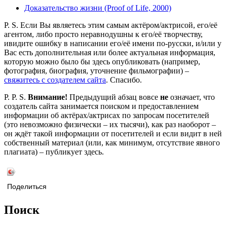
Доказательство жизни (Proof of Life, 2000)
P. S. Если Вы являетесь этим самым актёром/актрисой, его/её
агентом, либо просто неравнодушны к его/её творчеству,
ивидите ошибку в написании его/её имени по-русски, и/или у
Вас есть дополнительная или более актуальная информация,
которую можно было бы здесь опубликовать (например,
фотография, биография, уточнение фильмографии) –
свяжитесь с создателем сайта
. Спасибо.
P. P. S.
Внимание!
Предыдущий абзац вовсе
не
означает, что
создатель сайта занимается поиском и предоставлением
информации об актёрах/актрисах по запросам посетителей
(это невозможно физически – их тысячи), как раз наоборот –
он ждёт такой информации от посетителей и если видит в ней
собственный материал (или, как минимум, отсутствие явного
плагиата) – публикует здесь.
Поделиться
Поиск