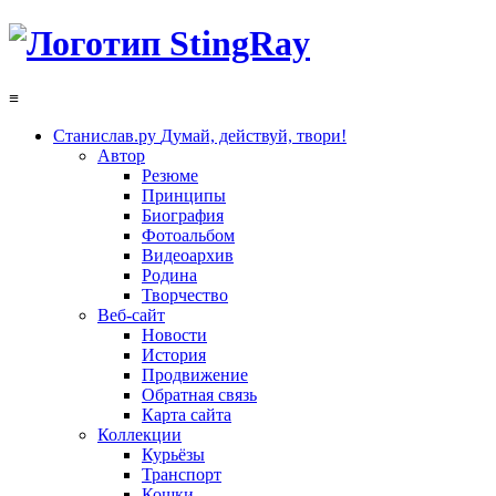
≡
Станислав.ру
Думай, действуй, твори!
Автор
Резюме
Принципы
Биография
Фотоальбом
Видеоархив
Родина
Творчество
Веб-сайт
Новости
История
Продвижение
Обратная связь
Карта сайта
Коллекции
Курьёзы
Транспорт
Кошки