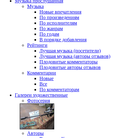
Музыка
прослушанная
Музыка
Новые впечатления
По произведениям
По исполнителям
По жанрам
По годам
В порядке добавления
Рейтинги
Лучшая музыка (посетители)
Лучшая музыка (авторы отзывов)
Плодовитые комментаторы
Плодовитые авторы отзывов
Комментарии
Новые
Все
По комментаторам
Галереи
художественные
Фотосерия
Авторы