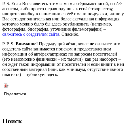
P. S. Если Вы являетесь этим самым актёром/актрисой, его/её
агентом, либо просто неравнодушны к его/её творчеству,
ивидите ошибку в написании его/её имени по-русски, и/или у
Вас есть дополнительная или более актуальная информация,
которую можно было бы здесь опубликовать (например,
фотография, биография, уточнение фильмографии) –
свяжитесь с создателем сайта
. Спасибо.
P. P. S.
Внимание!
Предыдущий абзац вовсе
не
означает, что
создатель сайта занимается поиском и предоставлением
информации об актёрах/актрисах по запросам посетителей
(это невозможно физически – их тысячи), как раз наоборот –
он ждёт такой информации от посетителей и если видит в ней
собственный материал (или, как минимум, отсутствие явного
плагиата) – публикует здесь.
Поделиться
Поиск