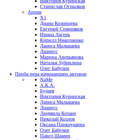
Виктория Куринская
Станислав Огрызков
Архив
X1
Диана Козинцева
Евгений Семиряков
Ирина Лагерь
Кирилл Николаенко
Лариса Малышева
Лианесс
Марина Аверьянова
Наталья Зубрилина
Олег Бабулин
Проба пера
начинающих авторов
NaMe
А.К.А.
Будаев
Виктория Куринская
Лариса Малышева
Лианесс
Людмила Котане
Николай Козлов
Оксана Панкрушина
Олег Бабулин
Павел Шамин