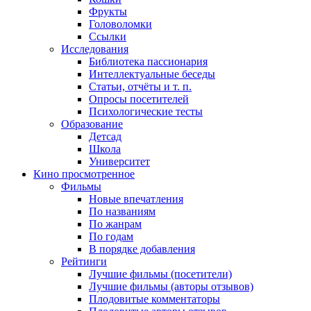
Фрукты
Головоломки
Ссылки
Исследования
Библиотека пассионария
Интеллектуальные беседы
Статьи, отчёты и т. п.
Опросы посетителей
Психологические тесты
Образование
Детсад
Школа
Университет
Кино
просмотренное
Фильмы
Новые впечатления
По названиям
По жанрам
По годам
В порядке добавления
Рейтинги
Лучшие фильмы (посетители)
Лучшие фильмы (авторы отзывов)
Плодовитые комментаторы