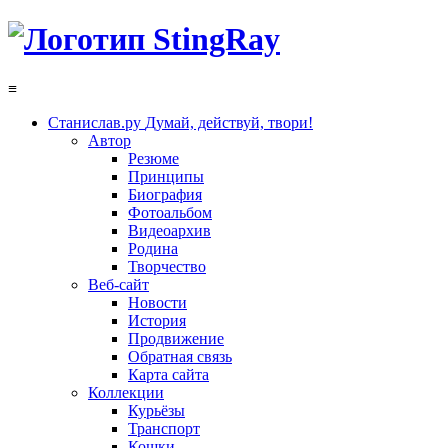
≡
Станислав.ру
Думай, действуй, твори!
Автор
Резюме
Принципы
Биография
Фотоальбом
Видеоархив
Родина
Творчество
Веб-сайт
Новости
История
Продвижение
Обратная связь
Карта сайта
Коллекции
Курьёзы
Транспорт
Кошки