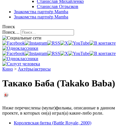
Станислав Михайленко
Станислав Огрызков
Знакомства
партнёр Mamba
Знакомства
партнёр Mamba
Поиск
Поиск…
Кино
>
Актёры/актрисы
Такако Баба (Takako Baba)
Ниже перечислены (мульт)фильмы, описанные в данном
проекте, в которых он(а) играл(а) какие-либо роли.
Королевская битва (Battle Royale, 2000)