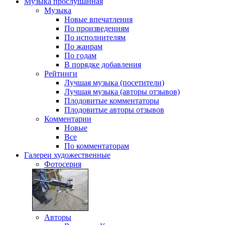
Музыка
прослушанная
Музыка
Новые впечатления
По произведениям
По исполнителям
По жанрам
По годам
В порядке добавления
Рейтинги
Лучшая музыка (посетители)
Лучшая музыка (авторы отзывов)
Плодовитые комментаторы
Плодовитые авторы отзывов
Комментарии
Новые
Все
По комментаторам
Галереи
художественные
Фотосерия
Авторы