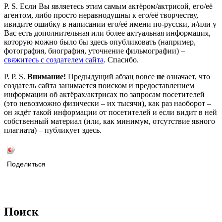
P. S. Если Вы являетесь этим самым актёром/актрисой, его/её
агентом, либо просто неравнодушны к его/её творчеству,
ивидите ошибку в написании его/её имени по-русски, и/или у
Вас есть дополнительная или более актуальная информация,
которую можно было бы здесь опубликовать (например,
фотография, биография, уточнение фильмографии) –
свяжитесь с создателем сайта
. Спасибо.
P. P. S.
Внимание!
Предыдущий абзац вовсе
не
означает, что
создатель сайта занимается поиском и предоставлением
информации об актёрах/актрисах по запросам посетителей
(это невозможно физически – их тысячи), как раз наоборот –
он ждёт такой информации от посетителей и если видит в ней
собственный материал (или, как минимум, отсутствие явного
плагиата) – публикует здесь.
Поделиться
Поиск