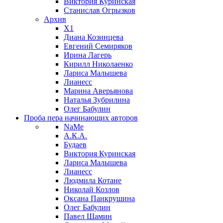
Виктория Куринская
Станислав Огрызков
Архив
X1
Диана Козинцева
Евгений Семиряков
Ирина Лагерь
Кирилл Николаенко
Лариса Малышева
Лианесс
Марина Аверьянова
Наталья Зубрилина
Олег Бабулин
Проба пера
начинающих авторов
NaMe
А.К.А.
Будаев
Виктория Куринская
Лариса Малышева
Лианесс
Людмила Котане
Николай Козлов
Оксана Панкрушина
Олег Бабулин
Павел Шамин