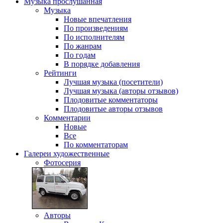
Музыка
прослушанная
Музыка
Новые впечатления
По произведениям
По исполнителям
По жанрам
По годам
В порядке добавления
Рейтинги
Лучшая музыка (посетители)
Лучшая музыка (авторы отзывов)
Плодовитые комментаторы
Плодовитые авторы отзывов
Комментарии
Новые
Все
По комментаторам
Галереи
художественные
Фотосерия
Авторы