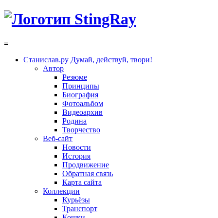
≡
Станислав.ру
Думай, действуй, твори!
Автор
Резюме
Принципы
Биография
Фотоальбом
Видеоархив
Родина
Творчество
Веб-сайт
Новости
История
Продвижение
Обратная связь
Карта сайта
Коллекции
Курьёзы
Транспорт
Кошки