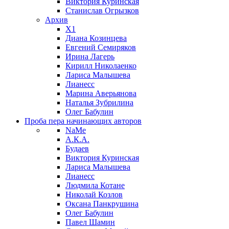
Виктория Куринская
Станислав Огрызков
Архив
X1
Диана Козинцева
Евгений Семиряков
Ирина Лагерь
Кирилл Николаенко
Лариса Малышева
Лианесс
Марина Аверьянова
Наталья Зубрилина
Олег Бабулин
Проба пера
начинающих авторов
NaMe
А.К.А.
Будаев
Виктория Куринская
Лариса Малышева
Лианесс
Людмила Котане
Николай Козлов
Оксана Панкрушина
Олег Бабулин
Павел Шамин