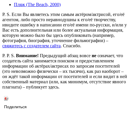
Пляж (The Beach, 2000)
P. S. Если Вы являетесь этим самым актёром/актрисой, его/её
агентом, либо просто неравнодушны к его/её творчеству,
ивидите ошибку в написании его/её имени по-русски, и/или у
Вас есть дополнительная или более актуальная информация,
которую можно было бы здесь опубликовать (например,
фотография, биография, уточнение фильмографии) –
свяжитесь с создателем сайта
. Спасибо.
P. P. S.
Внимание!
Предыдущий абзац вовсе
не
означает, что
создатель сайта занимается поиском и предоставлением
информации об актёрах/актрисах по запросам посетителей
(это невозможно физически – их тысячи), как раз наоборот –
он ждёт такой информации от посетителей и если видит в ней
собственный материал (или, как минимум, отсутствие явного
плагиата) – публикует здесь.
Поделиться