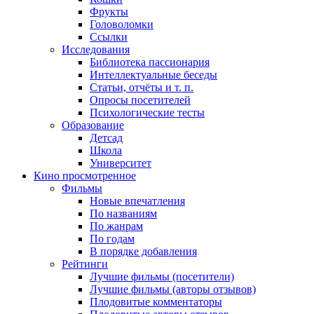
Фрукты
Головоломки
Ссылки
Исследования
Библиотека пассионария
Интеллектуальные беседы
Статьи, отчёты и т. п.
Опросы посетителей
Психологические тесты
Образование
Детсад
Школа
Университет
Кино
просмотренное
Фильмы
Новые впечатления
По названиям
По жанрам
По годам
В порядке добавления
Рейтинги
Лучшие фильмы (посетители)
Лучшие фильмы (авторы отзывов)
Плодовитые комментаторы