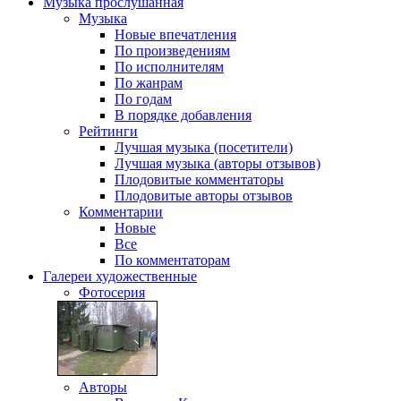
Музыка
прослушанная
Музыка
Новые впечатления
По произведениям
По исполнителям
По жанрам
По годам
В порядке добавления
Рейтинги
Лучшая музыка (посетители)
Лучшая музыка (авторы отзывов)
Плодовитые комментаторы
Плодовитые авторы отзывов
Комментарии
Новые
Все
По комментаторам
Галереи
художественные
Фотосерия
Авторы