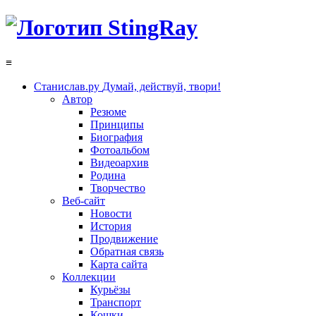
≡
Станислав.ру
Думай, действуй, твори!
Автор
Резюме
Принципы
Биография
Фотоальбом
Видеоархив
Родина
Творчество
Веб-сайт
Новости
История
Продвижение
Обратная связь
Карта сайта
Коллекции
Курьёзы
Транспорт
Кошки