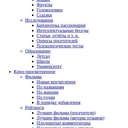
Фрукты
Головоломки
Ссылки
Исследования
Библиотека пассионария
Интеллектуальные беседы
Статьи, отчёты и т. п.
Опросы посетителей
Психологические тесты
Образование
Детсад
Школа
Университет
Кино
просмотренное
Фильмы
Новые впечатления
По названиям
По жанрам
По годам
В порядке добавления
Рейтинги
Лучшие фильмы (посетители)
Лучшие фильмы (авторы отзывов)
Плодовитые комментаторы