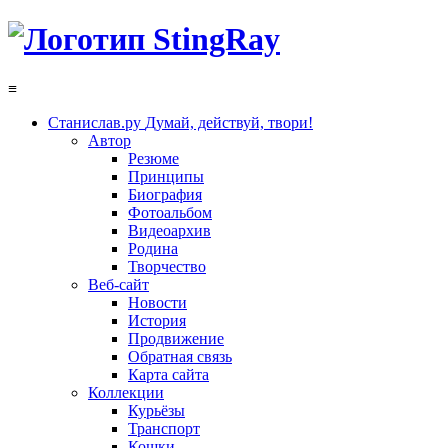
≡
Станислав.ру
Думай, действуй, твори!
Автор
Резюме
Принципы
Биография
Фотоальбом
Видеоархив
Родина
Творчество
Веб-сайт
Новости
История
Продвижение
Обратная связь
Карта сайта
Коллекции
Курьёзы
Транспорт
Кошки