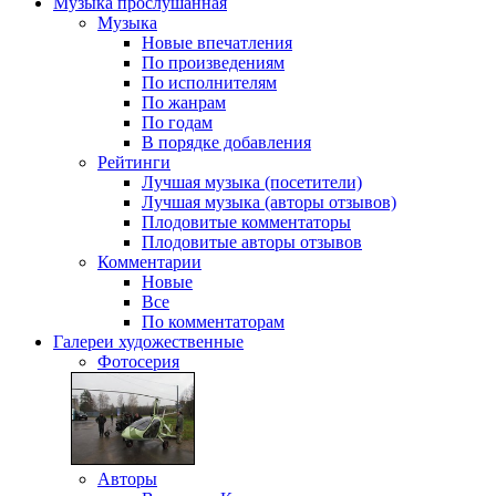
Музыка
прослушанная
Музыка
Новые впечатления
По произведениям
По исполнителям
По жанрам
По годам
В порядке добавления
Рейтинги
Лучшая музыка (посетители)
Лучшая музыка (авторы отзывов)
Плодовитые комментаторы
Плодовитые авторы отзывов
Комментарии
Новые
Все
По комментаторам
Галереи
художественные
Фотосерия
Авторы