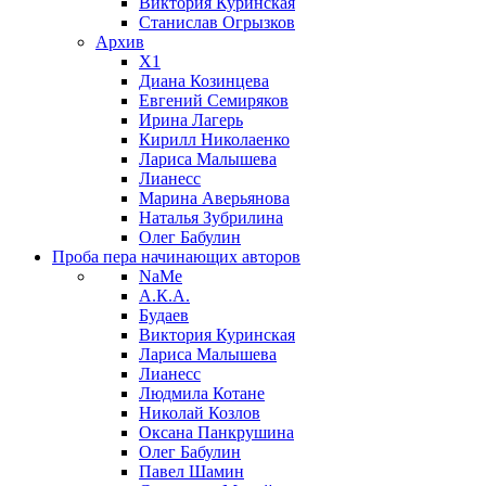
Виктория Куринская
Станислав Огрызков
Архив
X1
Диана Козинцева
Евгений Семиряков
Ирина Лагерь
Кирилл Николаенко
Лариса Малышева
Лианесс
Марина Аверьянова
Наталья Зубрилина
Олег Бабулин
Проба пера
начинающих авторов
NaMe
А.К.А.
Будаев
Виктория Куринская
Лариса Малышева
Лианесс
Людмила Котане
Николай Козлов
Оксана Панкрушина
Олег Бабулин
Павел Шамин