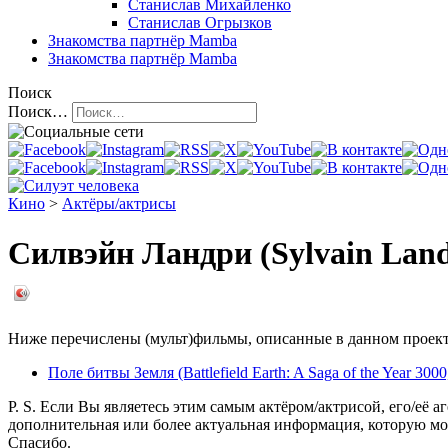
Станислав Михайленко
Станислав Огрызков
Знакомства
партнёр Mamba
Знакомства
партнёр Mamba
Поиск
Поиск…
Кино
>
Актёры/актрисы
Силвэйн Ландри (Sylvain Land
Ниже перечислены (мульт)фильмы, описанные в данном проекте,
Поле битвы Земля (Battlefield Earth: A Saga of the Year 3000
P. S. Если Вы являетесь этим самым актёром/актрисой, его/её а
дополнительная или более актуальная информация, которую мо
Спасибо.