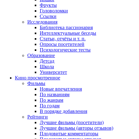
Фрукты
Головоломки
Ссылки
Исследования
Библиотека пассионария
Интеллектуальные беседы
Статьи, отчёты и т. п.
Опросы посетителей
Психологические тесты
Образование
Детсад
Школа
Университет
Кино
просмотренное
Фильмы
Новые впечатления
По названиям
По жанрам
По годам
В порядке добавления
Рейтинги
Лучшие фильмы (посетители)
Лучшие фильмы (авторы отзывов)
Плодовитые комментаторы