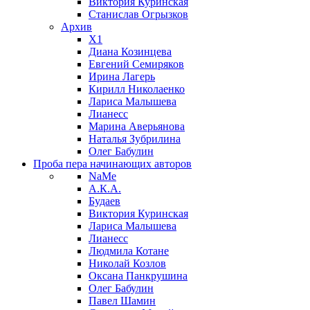
Виктория Куринская
Станислав Огрызков
Архив
X1
Диана Козинцева
Евгений Семиряков
Ирина Лагерь
Кирилл Николаенко
Лариса Малышева
Лианесс
Марина Аверьянова
Наталья Зубрилина
Олег Бабулин
Проба пера
начинающих авторов
NaMe
А.К.А.
Будаев
Виктория Куринская
Лариса Малышева
Лианесс
Людмила Котане
Николай Козлов
Оксана Панкрушина
Олег Бабулин
Павел Шамин