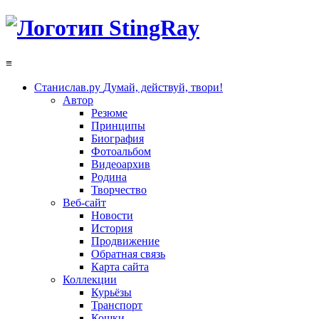
≡
Станислав.ру
Думай, действуй, твори!
Автор
Резюме
Принципы
Биография
Фотоальбом
Видеоархив
Родина
Творчество
Веб-сайт
Новости
История
Продвижение
Обратная связь
Карта сайта
Коллекции
Курьёзы
Транспорт
Кошки