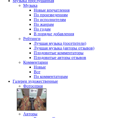
Музыка
прослушанная
Музыка
Новые впечатления
По произведениям
По исполнителям
По жанрам
По годам
В порядке добавления
Рейтинги
Лучшая музыка (посетители)
Лучшая музыка (авторы отзывов)
Плодовитые комментаторы
Плодовитые авторы отзывов
Комментарии
Новые
Все
По комментаторам
Галереи
художественные
Фотосерия
Авторы