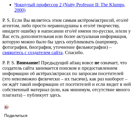
Чокнутый профессор 2 (Nutty Professor II: The Klumps,
2000)
P. S. Если Вы являетесь этим самым актёром/актрисой, его/её
агентом, либо просто неравнодушны к его/её творчеству,
ивидите ошибку в написании его/её имени по-русски, и/или у
Вас есть дополнительная или более актуальная информация,
которую можно было бы здесь опубликовать (например,
фотография, биография, уточнение фильмографии) –
свяжитесь с создателем сайта
. Спасибо.
P. P. S.
Внимание!
Предыдущий абзац вовсе
не
означает, что
создатель сайта занимается поиском и предоставлением
информации об актёрах/актрисах по запросам посетителей
(это невозможно физически – их тысячи), как раз наоборот –
он ждёт такой информации от посетителей и если видит в ней
собственный материал (или, как минимум, отсутствие явного
плагиата) – публикует здесь.
Поделиться