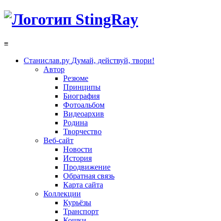
≡
Станислав.ру
Думай, действуй, твори!
Автор
Резюме
Принципы
Биография
Фотоальбом
Видеоархив
Родина
Творчество
Веб-сайт
Новости
История
Продвижение
Обратная связь
Карта сайта
Коллекции
Курьёзы
Транспорт
Кошки