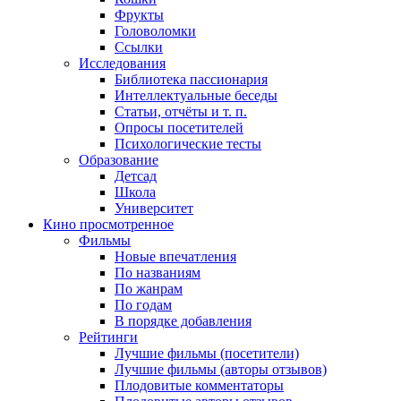
Фрукты
Головоломки
Ссылки
Исследования
Библиотека пассионария
Интеллектуальные беседы
Статьи, отчёты и т. п.
Опросы посетителей
Психологические тесты
Образование
Детсад
Школа
Университет
Кино
просмотренное
Фильмы
Новые впечатления
По названиям
По жанрам
По годам
В порядке добавления
Рейтинги
Лучшие фильмы (посетители)
Лучшие фильмы (авторы отзывов)
Плодовитые комментаторы