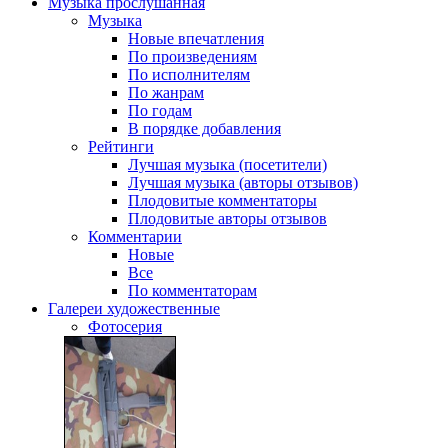
Музыка
прослушанная
Музыка
Новые впечатления
По произведениям
По исполнителям
По жанрам
По годам
В порядке добавления
Рейтинги
Лучшая музыка (посетители)
Лучшая музыка (авторы отзывов)
Плодовитые комментаторы
Плодовитые авторы отзывов
Комментарии
Новые
Все
По комментаторам
Галереи
художественные
Фотосерия