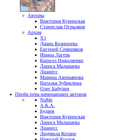
Авторы
Виктория Куринская
Станислав Огрызков
Архив
X1
Диана Козинцева
Евгений Семиряков
Ирина Лагерь
Кирилл Николаенко
Лариса Малышева
Лианесс
Марина Аверьянова
Наталья Зубрилина
Олег Бабулин
Проба пера
начинающих авторов
NaMe
А.К.А.
Будаев
Виктория Куринская
Лариса Малышева
Лианесс
Людмила Котане
Николай Козлов