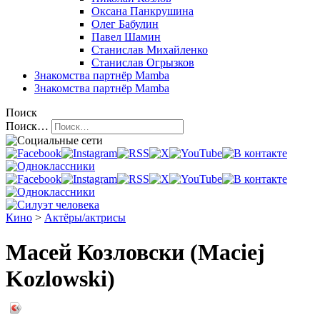
Оксана Панкрушина
Олег Бабулин
Павел Шамин
Станислав Михайленко
Станислав Огрызков
Знакомства
партнёр Mamba
Знакомства
партнёр Mamba
Поиск
Поиск…
Кино
>
Актёры/актрисы
Масей Козловски (Maciej
Kozlowski)