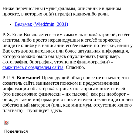
Ниже перечислены (мульт)фильмы, описанные в данном
проекте, в которых он(а) играл(а) какие-либо роли.
Ведьмак (Wiedźmin, 2001)
P. S. Если Вы являетесь этим самым актёром/актрисой, его/её
агентом, либо просто неравнодушны к его/её творчеству,
ивидите ошибку в написании его/её имени по-русски, и/или у
Вас есть дополнительная или более актуальная информация,
которую можно было бы здесь опубликовать (например,
фотография, биография, уточнение фильмографии) –
свяжитесь с создателем сайта
. Спасибо.
P. P. S.
Внимание!
Предыдущий абзац вовсе
не
означает, что
создатель сайта занимается поиском и предоставлением
информации об актёрах/актрисах по запросам посетителей
(это невозможно физически – их тысячи), как раз наоборот –
он ждёт такой информации от посетителей и если видит в ней
собственный материал (или, как минимум, отсутствие явного
плагиата) – публикует здесь.
Поделиться