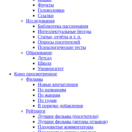
Фрукты
Головоломки
Ссылки
Исследования
Библиотека пассионария
Интеллектуальные беседы
Статьи, отчёты и т. п.
Опросы посетителей
Психологические тесты
Образование
Детсад
Школа
Университет
Кино
просмотренное
Фильмы
Новые впечатления
По названиям
По жанрам
По годам
В порядке добавления
Рейтинги
Лучшие фильмы (посетители)
Лучшие фильмы (авторы отзывов)
Плодовитые комментаторы