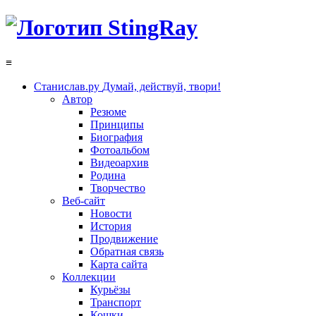
≡
Станислав.ру
Думай, действуй, твори!
Автор
Резюме
Принципы
Биография
Фотоальбом
Видеоархив
Родина
Творчество
Веб-сайт
Новости
История
Продвижение
Обратная связь
Карта сайта
Коллекции
Курьёзы
Транспорт
Кошки