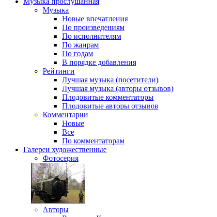
Музыка
прослушанная
Музыка
Новые впечатления
По произведениям
По исполнителям
По жанрам
По годам
В порядке добавления
Рейтинги
Лучшая музыка (посетители)
Лучшая музыка (авторы отзывов)
Плодовитые комментаторы
Плодовитые авторы отзывов
Комментарии
Новые
Все
По комментаторам
Галереи
художественные
Фотосерия
Авторы