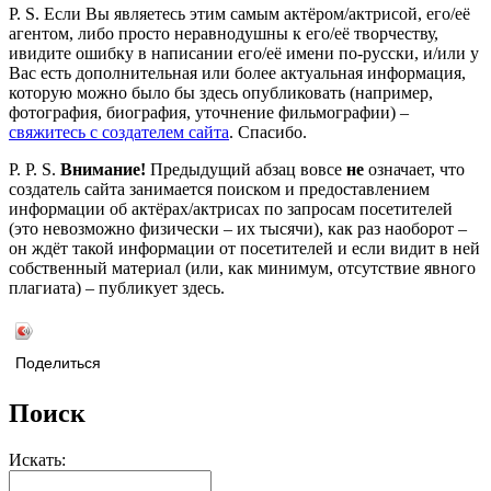
P. S. Если Вы являетесь этим самым актёром/актрисой, его/её
агентом, либо просто неравнодушны к его/её творчеству,
ивидите ошибку в написании его/её имени по-русски, и/или у
Вас есть дополнительная или более актуальная информация,
которую можно было бы здесь опубликовать (например,
фотография, биография, уточнение фильмографии) –
свяжитесь с создателем сайта
. Спасибо.
P. P. S.
Внимание!
Предыдущий абзац вовсе
не
означает, что
создатель сайта занимается поиском и предоставлением
информации об актёрах/актрисах по запросам посетителей
(это невозможно физически – их тысячи), как раз наоборот –
он ждёт такой информации от посетителей и если видит в ней
собственный материал (или, как минимум, отсутствие явного
плагиата) – публикует здесь.
Поделиться
Поиск
Искать: