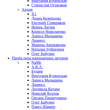
Виктория Куринская
Станислав Огрызков
Архив
X1
Диана Козинцева
Евгений Семиряков
Ирина Лагерь
Кирилл Николаенко
Лариса Малышева
Лианесс
Марина Аверьянова
Наталья Зубрилина
Олег Бабулин
Проба пера
начинающих авторов
NaMe
А.К.А.
Будаев
Виктория Куринская
Лариса Малышева
Лианесс
Людмила Котане
Николай Козлов
Оксана Панкрушина
Олег Бабулин
Павел Шамин