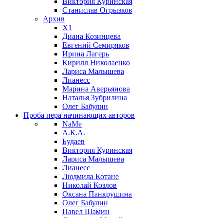
Виктория Куринская
Станислав Огрызков
Архив
X1
Диана Козинцева
Евгений Семиряков
Ирина Лагерь
Кирилл Николаенко
Лариса Малышева
Лианесс
Марина Аверьянова
Наталья Зубрилина
Олег Бабулин
Проба пера
начинающих авторов
NaMe
А.К.А.
Будаев
Виктория Куринская
Лариса Малышева
Лианесс
Людмила Котане
Николай Козлов
Оксана Панкрушина
Олег Бабулин
Павел Шамин