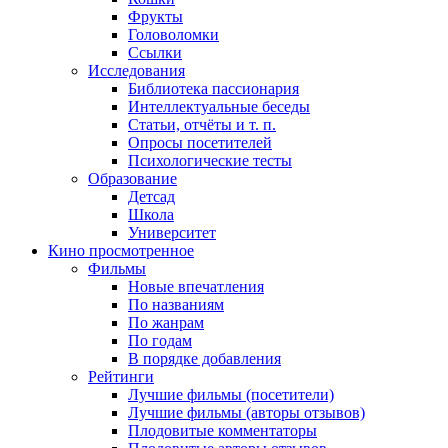
Фрукты
Головоломки
Ссылки
Исследования
Библиотека пассионария
Интеллектуальные беседы
Статьи, отчёты и т. п.
Опросы посетителей
Психологические тесты
Образование
Детсад
Школа
Университет
Кино
просмотренное
Фильмы
Новые впечатления
По названиям
По жанрам
По годам
В порядке добавления
Рейтинги
Лучшие фильмы (посетители)
Лучшие фильмы (авторы отзывов)
Плодовитые комментаторы