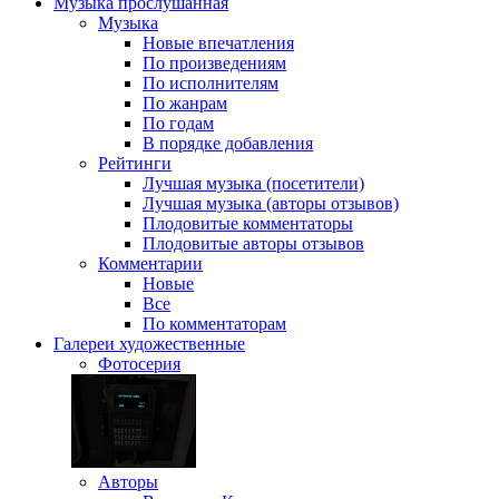
Музыка
прослушанная
Музыка
Новые впечатления
По произведениям
По исполнителям
По жанрам
По годам
В порядке добавления
Рейтинги
Лучшая музыка (посетители)
Лучшая музыка (авторы отзывов)
Плодовитые комментаторы
Плодовитые авторы отзывов
Комментарии
Новые
Все
По комментаторам
Галереи
художественные
Фотосерия
Авторы