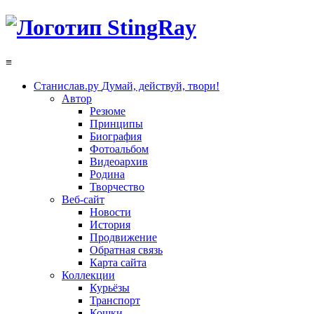
≡
Станислав.ру
Думай, действуй, твори!
Автор
Резюме
Принципы
Биография
Фотоальбом
Видеоархив
Родина
Творчество
Веб-сайт
Новости
История
Продвижение
Обратная связь
Карта сайта
Коллекции
Курьёзы
Транспорт
Кошки