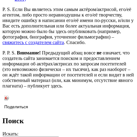
P. S. Если Вы являетесь этим самым актёром/актрисой, его/её
агентом, либо просто неравнодушны к его/её творчеству,
ивидите ошибку в написании его/её имени по-русски, и/или у
Вас есть дополнительная или более актуальная информация,
которую можно было бы здесь опубликовать (например,
фотография, биография, уточнение фильмографии) –
свяжитесь с создателем сайта
. Спасибо.
P. P. S.
Внимание!
Предыдущий абзац вовсе
не
означает, что
создатель сайта занимается поиском и предоставлением
информации об актёрах/актрисах по запросам посетителей
(это невозможно физически – их тысячи), как раз наоборот –
он ждёт такой информации от посетителей и если видит в ней
собственный материал (или, как минимум, отсутствие явного
плагиата) – публикует здесь.
Поделиться
Поиск
Искать: