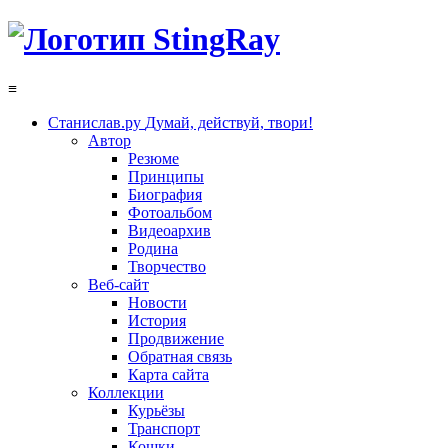
≡
Станислав.ру
Думай, действуй, твори!
Автор
Резюме
Принципы
Биография
Фотоальбом
Видеоархив
Родина
Творчество
Веб-сайт
Новости
История
Продвижение
Обратная связь
Карта сайта
Коллекции
Курьёзы
Транспорт
Кошки