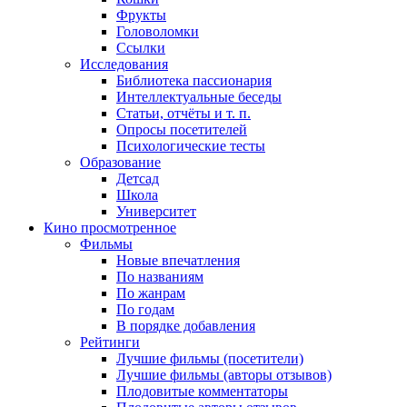
Фрукты
Головоломки
Ссылки
Исследования
Библиотека пассионария
Интеллектуальные беседы
Статьи, отчёты и т. п.
Опросы посетителей
Психологические тесты
Образование
Детсад
Школа
Университет
Кино
просмотренное
Фильмы
Новые впечатления
По названиям
По жанрам
По годам
В порядке добавления
Рейтинги
Лучшие фильмы (посетители)
Лучшие фильмы (авторы отзывов)
Плодовитые комментаторы