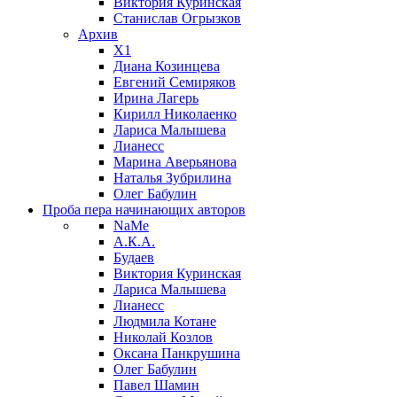
Виктория Куринская
Станислав Огрызков
Архив
X1
Диана Козинцева
Евгений Семиряков
Ирина Лагерь
Кирилл Николаенко
Лариса Малышева
Лианесс
Марина Аверьянова
Наталья Зубрилина
Олег Бабулин
Проба пера
начинающих авторов
NaMe
А.К.А.
Будаев
Виктория Куринская
Лариса Малышева
Лианесс
Людмила Котане
Николай Козлов
Оксана Панкрушина
Олег Бабулин
Павел Шамин