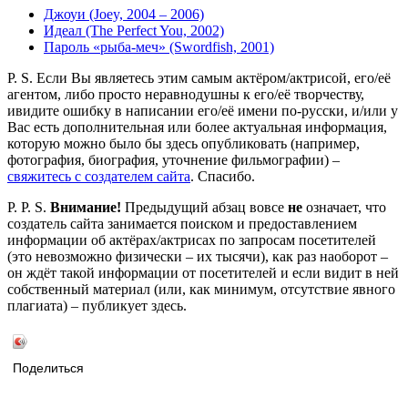
Джоуи (Joey, 2004 – 2006)
Идеал (The Perfect You, 2002)
Пароль «рыба-меч» (Swordfish, 2001)
P. S. Если Вы являетесь этим самым актёром/актрисой, его/её
агентом, либо просто неравнодушны к его/её творчеству,
ивидите ошибку в написании его/её имени по-русски, и/или у
Вас есть дополнительная или более актуальная информация,
которую можно было бы здесь опубликовать (например,
фотография, биография, уточнение фильмографии) –
свяжитесь с создателем сайта
. Спасибо.
P. P. S.
Внимание!
Предыдущий абзац вовсе
не
означает, что
создатель сайта занимается поиском и предоставлением
информации об актёрах/актрисах по запросам посетителей
(это невозможно физически – их тысячи), как раз наоборот –
он ждёт такой информации от посетителей и если видит в ней
собственный материал (или, как минимум, отсутствие явного
плагиата) – публикует здесь.
Поделиться