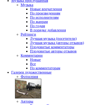
Музыка
прослушанная
Музыка
Новые впечатления
По произведениям
По исполнителям
По жанрам
По годам
В порядке добавления
Рейтинги
Лучшая музыка (посетители)
Лучшая музыка (авторы отзывов)
Плодовитые комментаторы
Плодовитые авторы отзывов
Комментарии
Новые
Все
По комментаторам
Галереи
художественные
Фотосерия
Авторы