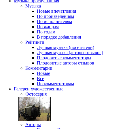
Музыка
прослушанная
Музыка
Новые впечатления
По произведениям
По исполнителям
По жанрам
По годам
В порядке добавления
Рейтинги
Лучшая музыка (посетители)
Лучшая музыка (авторы отзывов)
Плодовитые комментаторы
Плодовитые авторы отзывов
Комментарии
Новые
Все
По комментаторам
Галереи
художественные
Фотосерия
Авторы