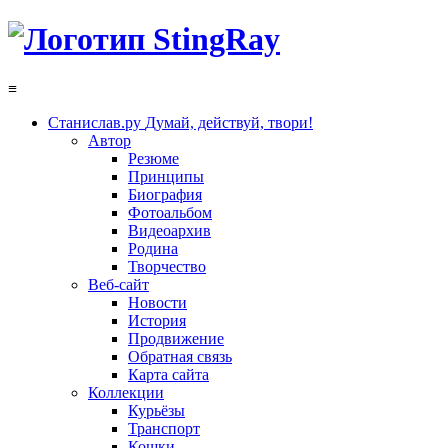
≡
Станислав.ру
Думай, действуй, твори!
Автор
Резюме
Принципы
Биография
Фотоальбом
Видеоархив
Родина
Творчество
Веб-сайт
Новости
История
Продвижение
Обратная связь
Карта сайта
Коллекции
Курьёзы
Транспорт
Кошки