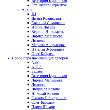
Виктория Куринская
Станислав Огрызков
Архив
X1
Диана Козинцева
Евгений Семиряков
Ирина Лагерь
Кирилл Николаенко
Лариса Малышева
Лианесс
Марина Аверьянова
Наталья Зубрилина
Олег Бабулин
Проба пера
начинающих авторов
NaMe
А.К.А.
Будаев
Виктория Куринская
Лариса Малышева
Лианесс
Людмила Котане
Николай Козлов
Оксана Панкрушина
Олег Бабулин
Павел Шамин