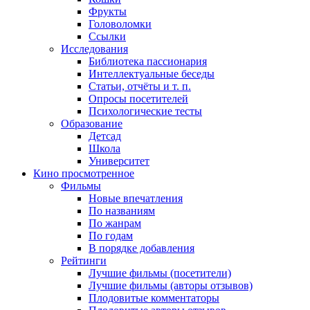
Фрукты
Головоломки
Ссылки
Исследования
Библиотека пассионария
Интеллектуальные беседы
Статьи, отчёты и т. п.
Опросы посетителей
Психологические тесты
Образование
Детсад
Школа
Университет
Кино
просмотренное
Фильмы
Новые впечатления
По названиям
По жанрам
По годам
В порядке добавления
Рейтинги
Лучшие фильмы (посетители)
Лучшие фильмы (авторы отзывов)
Плодовитые комментаторы