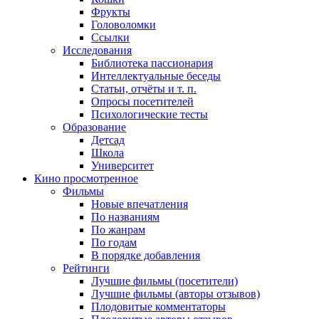
Фрукты
Головоломки
Ссылки
Исследования
Библиотека пассионария
Интеллектуальные беседы
Статьи, отчёты и т. п.
Опросы посетителей
Психологические тесты
Образование
Детсад
Школа
Университет
Кино
просмотренное
Фильмы
Новые впечатления
По названиям
По жанрам
По годам
В порядке добавления
Рейтинги
Лучшие фильмы (посетители)
Лучшие фильмы (авторы отзывов)
Плодовитые комментаторы