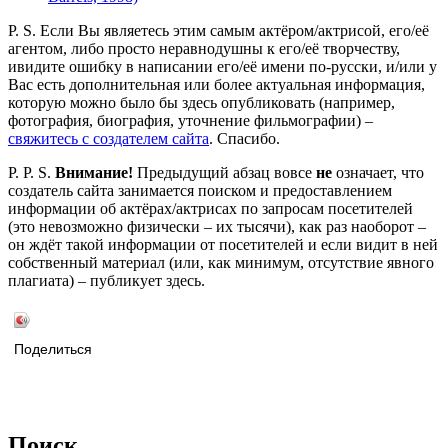
P. S. Если Вы являетесь этим самым актёром/актрисой, его/её
агентом, либо просто неравнодушны к его/её творчеству,
ивидите ошибку в написании его/её имени по-русски, и/или у
Вас есть дополнительная или более актуальная информация,
которую можно было бы здесь опубликовать (например,
фотография, биография, уточнение фильмографии) –
свяжитесь с создателем сайта
. Спасибо.
P. P. S.
Внимание!
Предыдущий абзац вовсе
не
означает, что
создатель сайта занимается поиском и предоставлением
информации об актёрах/актрисах по запросам посетителей
(это невозможно физически – их тысячи), как раз наоборот –
он ждёт такой информации от посетителей и если видит в ней
собственный материал (или, как минимум, отсутствие явного
плагиата) – публикует здесь.
Поделиться
Поиск