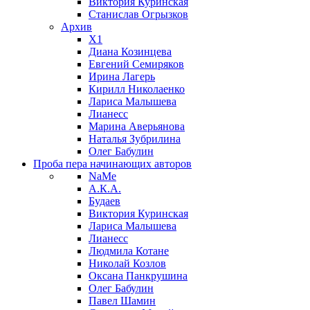
Виктория Куринская
Станислав Огрызков
Архив
X1
Диана Козинцева
Евгений Семиряков
Ирина Лагерь
Кирилл Николаенко
Лариса Малышева
Лианесс
Марина Аверьянова
Наталья Зубрилина
Олег Бабулин
Проба пера
начинающих авторов
NaMe
А.К.А.
Будаев
Виктория Куринская
Лариса Малышева
Лианесс
Людмила Котане
Николай Козлов
Оксана Панкрушина
Олег Бабулин
Павел Шамин