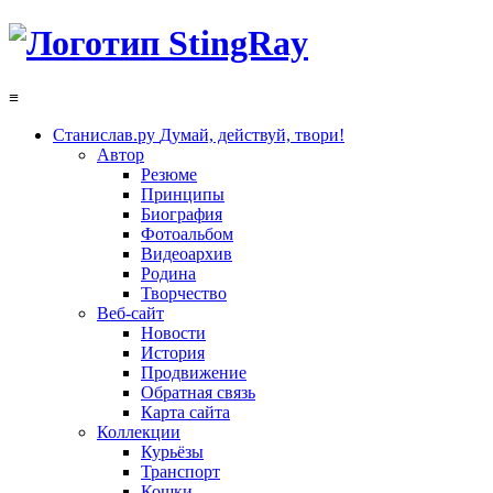
≡
Станислав.ру
Думай, действуй, твори!
Автор
Резюме
Принципы
Биография
Фотоальбом
Видеоархив
Родина
Творчество
Веб-сайт
Новости
История
Продвижение
Обратная связь
Карта сайта
Коллекции
Курьёзы
Транспорт
Кошки