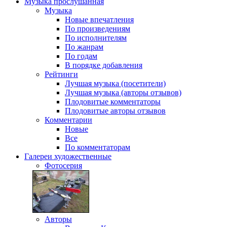
Музыка
прослушанная
Музыка
Новые впечатления
По произведениям
По исполнителям
По жанрам
По годам
В порядке добавления
Рейтинги
Лучшая музыка (посетители)
Лучшая музыка (авторы отзывов)
Плодовитые комментаторы
Плодовитые авторы отзывов
Комментарии
Новые
Все
По комментаторам
Галереи
художественные
Фотосерия
Авторы