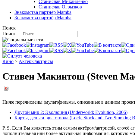
Станислав Михайленко
Станислав Огрызков
Знакомства
партнёр Mamba
Знакомства
партнёр Mamba
Поиск
Поиск…
Кино
>
Актёры/актрисы
Стивен Макинтош (Steven Mac
Ниже перечислены (мульт)фильмы, описанные в данном проекте,
Другой мир 2: Эволюция (Underworld: Evolution, 2006)
Карты, деньги, два ствола (Lock, Stock and Two Smoking Ba
P. S. Если Вы являетесь этим самым актёром/актрисой, его/её а
дополнительная или более актуальная информация, которую мо