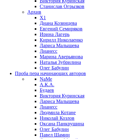
Виктория Куринская
Станислав Огрызков
Архив
X1
Диана Козинцева
Евгений Семиряков
Ирина Лагерь
Кирилл Николаенко
Лариса Малышева
Лианесс
Марина Аверьянова
Наталья Зубрилина
Олег Бабулин
Проба пера
начинающих авторов
NaMe
А.К.А.
Будаев
Виктория Куринская
Лариса Малышева
Лианесс
Людмила Котане
Николай Козлов
Оксана Панкрушина
Олег Бабулин
Павел Шамин