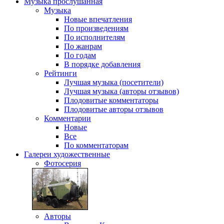
Музыка
прослушанная
Музыка
Новые впечатления
По произведениям
По исполнителям
По жанрам
По годам
В порядке добавления
Рейтинги
Лучшая музыка (посетители)
Лучшая музыка (авторы отзывов)
Плодовитые комментаторы
Плодовитые авторы отзывов
Комментарии
Новые
Все
По комментаторам
Галереи
художественные
Фотосерия
Авторы