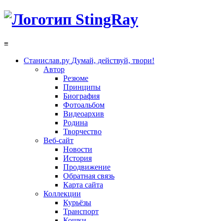
≡
Станислав.ру
Думай, действуй, твори!
Автор
Резюме
Принципы
Биография
Фотоальбом
Видеоархив
Родина
Творчество
Веб-сайт
Новости
История
Продвижение
Обратная связь
Карта сайта
Коллекции
Курьёзы
Транспорт
Кошки