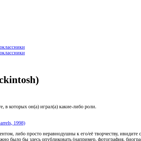
kintosh)
 в которых он(а) играл(а) какие-либо роли.
rrels, 1998)
гентом, либо просто неравнодушны к его/её творчеству, ивидите 
жно было бы здесь опубликовать (например, фотография, биогр