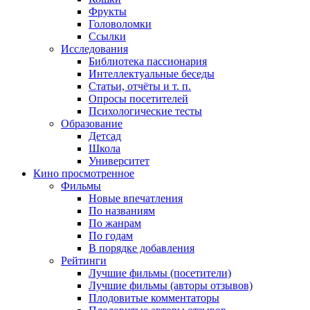
Фрукты
Головоломки
Ссылки
Исследования
Библиотека пассионария
Интеллектуальные беседы
Статьи, отчёты и т. п.
Опросы посетителей
Психологические тесты
Образование
Детсад
Школа
Университет
Кино
просмотренное
Фильмы
Новые впечатления
По названиям
По жанрам
По годам
В порядке добавления
Рейтинги
Лучшие фильмы (посетители)
Лучшие фильмы (авторы отзывов)
Плодовитые комментаторы