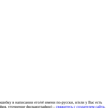
ошибку в написании его/её имени по-русски, и/или у Вас есть
афия, уточнение фильмографии) –
свяжитесь с создателем сайта
.