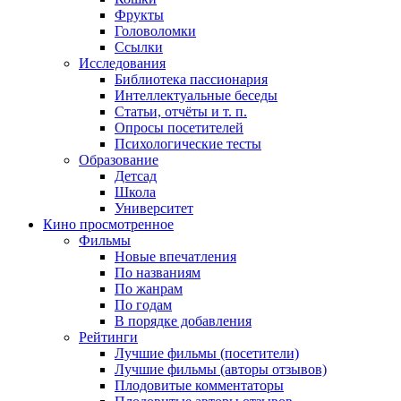
Фрукты
Головоломки
Ссылки
Исследования
Библиотека пассионария
Интеллектуальные беседы
Статьи, отчёты и т. п.
Опросы посетителей
Психологические тесты
Образование
Детсад
Школа
Университет
Кино
просмотренное
Фильмы
Новые впечатления
По названиям
По жанрам
По годам
В порядке добавления
Рейтинги
Лучшие фильмы (посетители)
Лучшие фильмы (авторы отзывов)
Плодовитые комментаторы