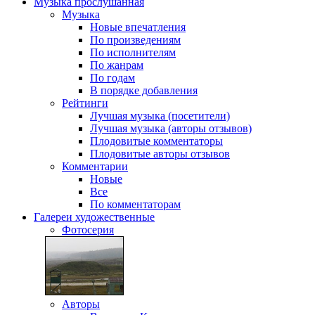
Музыка
прослушанная
Музыка
Новые впечатления
По произведениям
По исполнителям
По жанрам
По годам
В порядке добавления
Рейтинги
Лучшая музыка (посетители)
Лучшая музыка (авторы отзывов)
Плодовитые комментаторы
Плодовитые авторы отзывов
Комментарии
Новые
Все
По комментаторам
Галереи
художественные
Фотосерия
Авторы