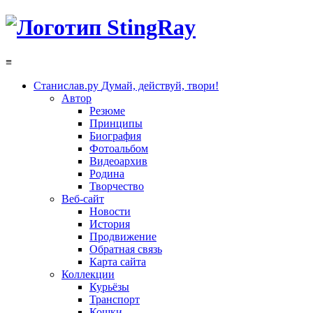
≡
Станислав.ру
Думай, действуй, твори!
Автор
Резюме
Принципы
Биография
Фотоальбом
Видеоархив
Родина
Творчество
Веб-сайт
Новости
История
Продвижение
Обратная связь
Карта сайта
Коллекции
Курьёзы
Транспорт
Кошки