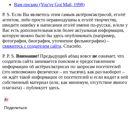
Вам письмо (You've Got Mail, 1998)
P. S. Если Вы являетесь этим самым актёром/актрисой, его/её
агентом, либо просто неравнодушны к его/её творчеству,
ивидите ошибку в написании его/её имени по-русски, и/или у
Вас есть дополнительная или более актуальная информация,
которую можно было бы здесь опубликовать (например,
фотография, биография, уточнение фильмографии) –
свяжитесь с создателем сайта
. Спасибо.
P. P. S.
Внимание!
Предыдущий абзац вовсе
не
означает, что
создатель сайта занимается поиском и предоставлением
информации об актёрах/актрисах по запросам посетителей
(это невозможно физически – их тысячи), как раз наоборот –
он ждёт такой информации от посетителей и если видит в ней
собственный материал (или, как минимум, отсутствие явного
плагиата) – публикует здесь.
Поделиться