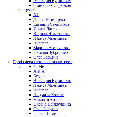
Виктория Куринская
Станислав Огрызков
Архив
X1
Диана Козинцева
Евгений Семиряков
Ирина Лагерь
Кирилл Николаенко
Лариса Малышева
Лианесс
Марина Аверьянова
Наталья Зубрилина
Олег Бабулин
Проба пера
начинающих авторов
NaMe
А.К.А.
Будаев
Виктория Куринская
Лариса Малышева
Лианесс
Людмила Котане
Николай Козлов
Оксана Панкрушина
Олег Бабулин
Павел Шамин