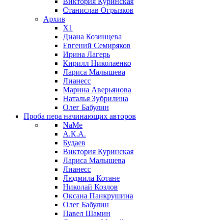
Виктория Куринская
Станислав Огрызков
Архив
X1
Диана Козинцева
Евгений Семиряков
Ирина Лагерь
Кирилл Николаенко
Лариса Малышева
Лианесс
Марина Аверьянова
Наталья Зубрилина
Олег Бабулин
Проба пера
начинающих авторов
NaMe
А.К.А.
Будаев
Виктория Куринская
Лариса Малышева
Лианесс
Людмила Котане
Николай Козлов
Оксана Панкрушина
Олег Бабулин
Павел Шамин