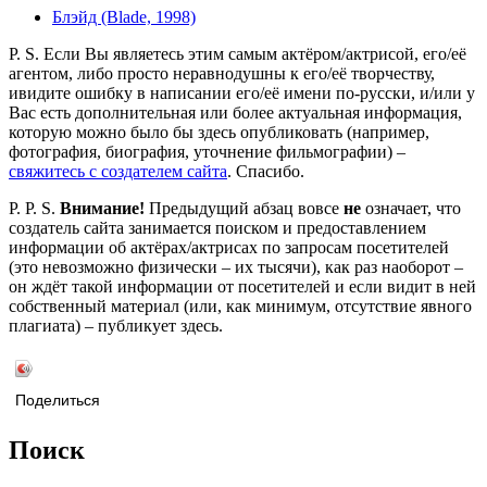
Блэйд (Blade, 1998)
P. S. Если Вы являетесь этим самым актёром/актрисой, его/её
агентом, либо просто неравнодушны к его/её творчеству,
ивидите ошибку в написании его/её имени по-русски, и/или у
Вас есть дополнительная или более актуальная информация,
которую можно было бы здесь опубликовать (например,
фотография, биография, уточнение фильмографии) –
свяжитесь с создателем сайта
. Спасибо.
P. P. S.
Внимание!
Предыдущий абзац вовсе
не
означает, что
создатель сайта занимается поиском и предоставлением
информации об актёрах/актрисах по запросам посетителей
(это невозможно физически – их тысячи), как раз наоборот –
он ждёт такой информации от посетителей и если видит в ней
собственный материал (или, как минимум, отсутствие явного
плагиата) – публикует здесь.
Поделиться
Поиск