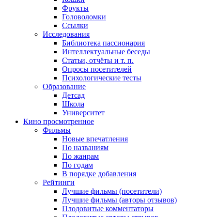
Фрукты
Головоломки
Ссылки
Исследования
Библиотека пассионария
Интеллектуальные беседы
Статьи, отчёты и т. п.
Опросы посетителей
Психологические тесты
Образование
Детсад
Школа
Университет
Кино
просмотренное
Фильмы
Новые впечатления
По названиям
По жанрам
По годам
В порядке добавления
Рейтинги
Лучшие фильмы (посетители)
Лучшие фильмы (авторы отзывов)
Плодовитые комментаторы