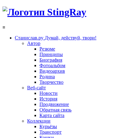
≡
Станислав.ру
Думай, действуй, твори!
Автор
Резюме
Принципы
Биография
Фотоальбом
Видеоархив
Родина
Творчество
Веб-сайт
Новости
История
Продвижение
Обратная связь
Карта сайта
Коллекции
Курьёзы
Транспорт
Кошки