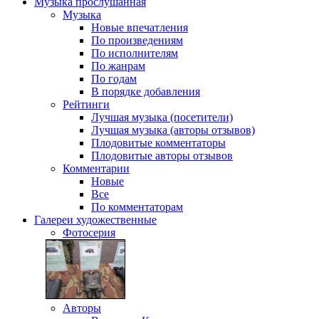
Музыка
прослушанная
Музыка
Новые впечатления
По произведениям
По исполнителям
По жанрам
По годам
В порядке добавления
Рейтинги
Лучшая музыка (посетители)
Лучшая музыка (авторы отзывов)
Плодовитые комментаторы
Плодовитые авторы отзывов
Комментарии
Новые
Все
По комментаторам
Галереи
художественные
Фотосерия
Авторы