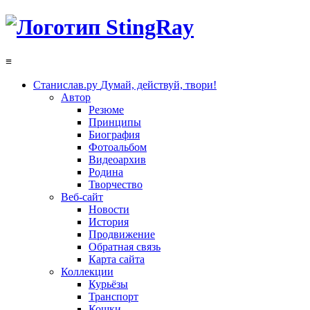
≡
Станислав.ру
Думай, действуй, твори!
Автор
Резюме
Принципы
Биография
Фотоальбом
Видеоархив
Родина
Творчество
Веб-сайт
Новости
История
Продвижение
Обратная связь
Карта сайта
Коллекции
Курьёзы
Транспорт
Кошки