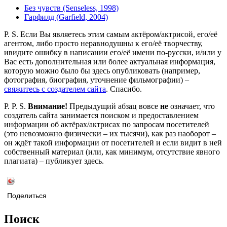
Без чувств (Senseless, 1998)
Гарфилд (Garfield, 2004)
P. S. Если Вы являетесь этим самым актёром/актрисой, его/её
агентом, либо просто неравнодушны к его/её творчеству,
ивидите ошибку в написании его/её имени по-русски, и/или у
Вас есть дополнительная или более актуальная информация,
которую можно было бы здесь опубликовать (например,
фотография, биография, уточнение фильмографии) –
свяжитесь с создателем сайта
. Спасибо.
P. P. S.
Внимание!
Предыдущий абзац вовсе
не
означает, что
создатель сайта занимается поиском и предоставлением
информации об актёрах/актрисах по запросам посетителей
(это невозможно физически – их тысячи), как раз наоборот –
он ждёт такой информации от посетителей и если видит в ней
собственный материал (или, как минимум, отсутствие явного
плагиата) – публикует здесь.
Поделиться
Поиск