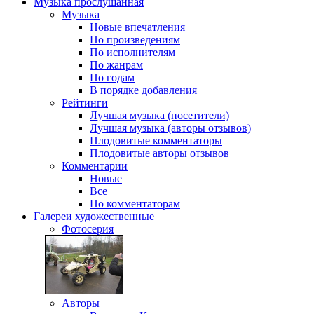
Музыка
прослушанная
Музыка
Новые впечатления
По произведениям
По исполнителям
По жанрам
По годам
В порядке добавления
Рейтинги
Лучшая музыка (посетители)
Лучшая музыка (авторы отзывов)
Плодовитые комментаторы
Плодовитые авторы отзывов
Комментарии
Новые
Все
По комментаторам
Галереи
художественные
Фотосерия
Авторы