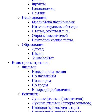
Фрукты
Головоломки
Ссылки
Исследования
Библиотека пассионария
Интеллектуальные беседы
Статьи, отчёты и т. п.
Опросы посетителей
Психологические тесты
Образование
Детсад
Школа
Университет
Кино
просмотренное
Фильмы
Новые впечатления
По названиям
По жанрам
По годам
В порядке добавления
Рейтинги
Лучшие фильмы (посетители)
Лучшие фильмы (авторы отзывов)
Плодовитые комментаторы