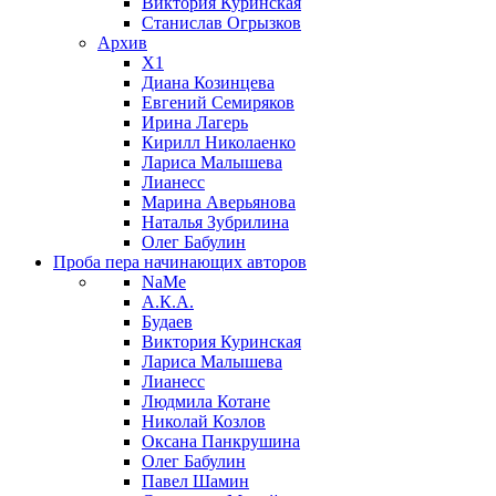
Виктория Куринская
Станислав Огрызков
Архив
X1
Диана Козинцева
Евгений Семиряков
Ирина Лагерь
Кирилл Николаенко
Лариса Малышева
Лианесс
Марина Аверьянова
Наталья Зубрилина
Олег Бабулин
Проба пера
начинающих авторов
NaMe
А.К.А.
Будаев
Виктория Куринская
Лариса Малышева
Лианесс
Людмила Котане
Николай Козлов
Оксана Панкрушина
Олег Бабулин
Павел Шамин