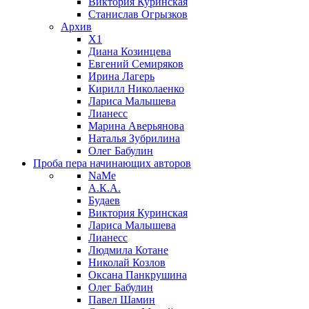
Виктория Куринская
Станислав Огрызков
Архив
X1
Диана Козинцева
Евгений Семиряков
Ирина Лагерь
Кирилл Николаенко
Лариса Малышева
Лианесс
Марина Аверьянова
Наталья Зубрилина
Олег Бабулин
Проба пера
начинающих авторов
NaMe
А.К.А.
Будаев
Виктория Куринская
Лариса Малышева
Лианесс
Людмила Котане
Николай Козлов
Оксана Панкрушина
Олег Бабулин
Павел Шамин