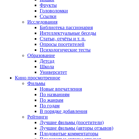
Фрукты
Головоломки
Ссылки
Исследования
Библиотека пассионария
Интеллектуальные беседы
Статьи, отчёты и т. п.
Опросы посетителей
Психологические тесты
Образование
Детсад
Школа
Университет
Кино
просмотренное
Фильмы
Новые впечатления
По названиям
По жанрам
По годам
В порядке добавления
Рейтинги
Лучшие фильмы (посетители)
Лучшие фильмы (авторы отзывов)
Плодовитые комментаторы