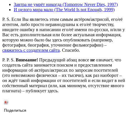
Завтра не умрёт никогда (Tomorrow Never Dies, 1997)
И целого мира мало (The World Is not Enough, 1999)
P. S. Если Вы являетесь этим самым актёром/актрисой, его/её
агентом, либо просто неравнодушны к его/её творчеству,
ивидите ошибку в написании его/её имени по-русски, и/или у
Вас есть дополнительная или более актуальная информация,
которую можно было бы здесь опубликовать (например,
фотография, биография, уточнение фильмографии) –
свяжитесь с создателем сайта
. Спасибо.
P. P. S.
Внимание!
Предыдущий абзац вовсе
не
означает, что
создатель сайта занимается поиском и предоставлением
информации об актёрах/актрисах по запросам посетителей
(это невозможно физически – их тысячи), как раз наоборот –
он ждёт такой информации от посетителей и если видит в ней
собственный материал (или, как минимум, отсутствие явного
плагиата) – публикует здесь.
Поделиться