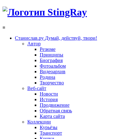
≡
Станислав.ру
Думай, действуй, твори!
Автор
Резюме
Принципы
Биография
Фотоальбом
Видеоархив
Родина
Творчество
Веб-сайт
Новости
История
Продвижение
Обратная связь
Карта сайта
Коллекции
Курьёзы
Транспорт
Кошки