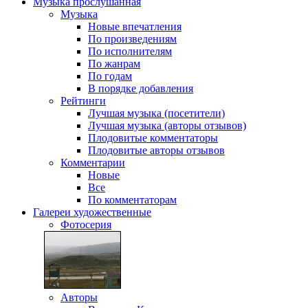
Музыка
прослушанная
Музыка
Новые впечатления
По произведениям
По исполнителям
По жанрам
По годам
В порядке добавления
Рейтинги
Лучшая музыка (посетители)
Лучшая музыка (авторы отзывов)
Плодовитые комментаторы
Плодовитые авторы отзывов
Комментарии
Новые
Все
По комментаторам
Галереи
художественные
Фотосерия
Авторы