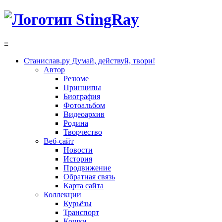
≡
Станислав.ру
Думай, действуй, твори!
Автор
Резюме
Принципы
Биография
Фотоальбом
Видеоархив
Родина
Творчество
Веб-сайт
Новости
История
Продвижение
Обратная связь
Карта сайта
Коллекции
Курьёзы
Транспорт
Кошки