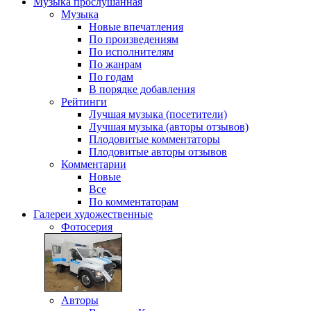
Музыка
прослушанная
Музыка
Новые впечатления
По произведениям
По исполнителям
По жанрам
По годам
В порядке добавления
Рейтинги
Лучшая музыка (посетители)
Лучшая музыка (авторы отзывов)
Плодовитые комментаторы
Плодовитые авторы отзывов
Комментарии
Новые
Все
По комментаторам
Галереи
художественные
Фотосерия
Авторы