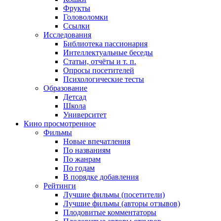
Фрукты
Головоломки
Ссылки
Исследования
Библиотека пассионария
Интеллектуальные беседы
Статьи, отчёты и т. п.
Опросы посетителей
Психологические тесты
Образование
Детсад
Школа
Университет
Кино
просмотренное
Фильмы
Новые впечатления
По названиям
По жанрам
По годам
В порядке добавления
Рейтинги
Лучшие фильмы (посетители)
Лучшие фильмы (авторы отзывов)
Плодовитые комментаторы