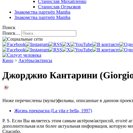
Станислав Михайленко
Станислав Огрызков
Знакомства
партнёр Mamba
Знакомства
партнёр Mamba
Поиск
Поиск…
Кино
>
Актёры/актрисы
Джорджио Кантарини (Giorgio 
Ниже перечислены (мульт)фильмы, описанные в данном проекте,
Жизнь прекрасна (La vita e bella, 1997)
P. S. Если Вы являетесь этим самым актёром/актрисой, его/её а
дополнительная или более актуальная информация, которую мо
Спасибо.