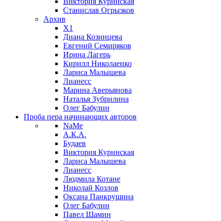
Виктория Куринская
Станислав Огрызков
Архив
X1
Диана Козинцева
Евгений Семиряков
Ирина Лагерь
Кирилл Николаенко
Лариса Малышева
Лианесс
Марина Аверьянова
Наталья Зубрилина
Олег Бабулин
Проба пера
начинающих авторов
NaMe
А.К.А.
Будаев
Виктория Куринская
Лариса Малышева
Лианесс
Людмила Котане
Николай Козлов
Оксана Панкрушина
Олег Бабулин
Павел Шамин