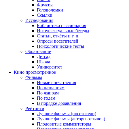
Фрукты
Головоломки
Ссылки
Исследования
Библиотека пассионария
Интеллектуальные беседы
Статьи, отчёты и т. п.
Опросы посетителей
Психологические тесты
Образование
Детсад
Школа
Университет
Кино
просмотренное
Фильмы
Новые впечатления
По названиям
По жанрам
По годам
В порядке добавления
Рейтинги
Лучшие фильмы (посетители)
Лучшие фильмы (авторы отзывов)
Плодовитые комментаторы