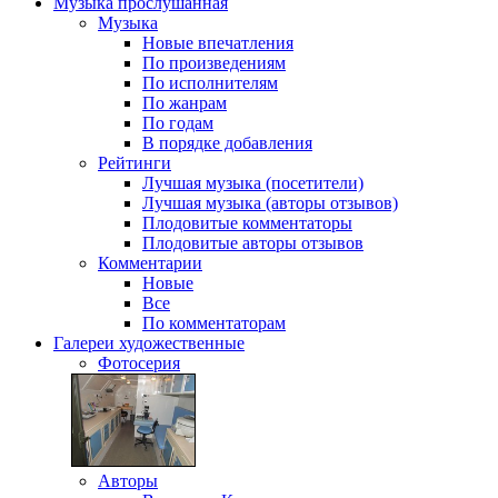
Музыка
прослушанная
Музыка
Новые впечатления
По произведениям
По исполнителям
По жанрам
По годам
В порядке добавления
Рейтинги
Лучшая музыка (посетители)
Лучшая музыка (авторы отзывов)
Плодовитые комментаторы
Плодовитые авторы отзывов
Комментарии
Новые
Все
По комментаторам
Галереи
художественные
Фотосерия
Авторы