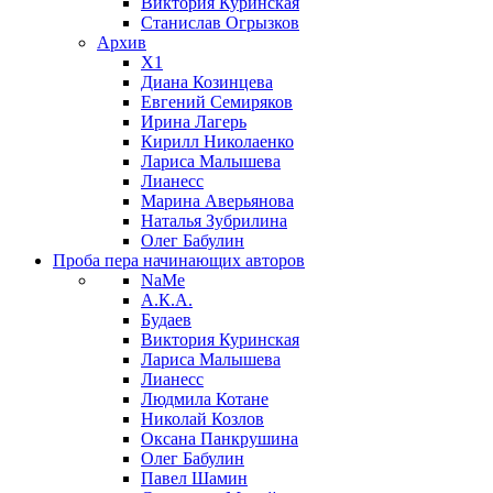
Виктория Куринская
Станислав Огрызков
Архив
X1
Диана Козинцева
Евгений Семиряков
Ирина Лагерь
Кирилл Николаенко
Лариса Малышева
Лианесс
Марина Аверьянова
Наталья Зубрилина
Олег Бабулин
Проба пера
начинающих авторов
NaMe
А.К.А.
Будаев
Виктория Куринская
Лариса Малышева
Лианесс
Людмила Котане
Николай Козлов
Оксана Панкрушина
Олег Бабулин
Павел Шамин