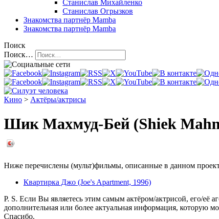
Станислав Михайленко
Станислав Огрызков
Знакомства
партнёр Mamba
Знакомства
партнёр Mamba
Поиск
Поиск…
Кино
>
Актёры/актрисы
Шик Махмуд-Бей (Shiek Mah
Ниже перечислены (мульт)фильмы, описанные в данном проекте,
Квартирка Джо (Joe's Apartment, 1996)
P. S. Если Вы являетесь этим самым актёром/актрисой, его/её а
дополнительная или более актуальная информация, которую мо
Спасибо.