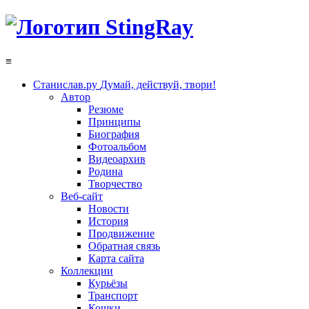
≡
Станислав.ру
Думай, действуй, твори!
Автор
Резюме
Принципы
Биография
Фотоальбом
Видеоархив
Родина
Творчество
Веб-сайт
Новости
История
Продвижение
Обратная связь
Карта сайта
Коллекции
Курьёзы
Транспорт
Кошки