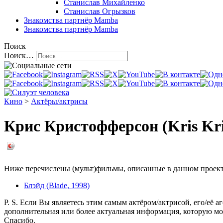
Станислав Михайленко
Станислав Огрызков
Знакомства
партнёр Mamba
Знакомства
партнёр Mamba
Поиск
Поиск…
Кино
>
Актёры/актрисы
Крис Кристофферсон (Kris Kris
Ниже перечислены (мульт)фильмы, описанные в данном проекте,
Блэйд (Blade, 1998)
P. S. Если Вы являетесь этим самым актёром/актрисой, его/её а
дополнительная или более актуальная информация, которую мо
Спасибо.