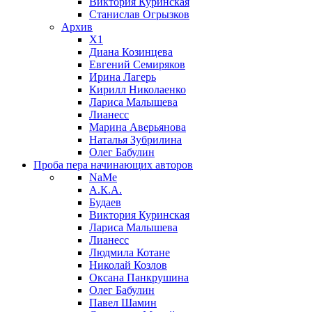
Виктория Куринская
Станислав Огрызков
Архив
X1
Диана Козинцева
Евгений Семиряков
Ирина Лагерь
Кирилл Николаенко
Лариса Малышева
Лианесс
Марина Аверьянова
Наталья Зубрилина
Олег Бабулин
Проба пера
начинающих авторов
NaMe
А.К.А.
Будаев
Виктория Куринская
Лариса Малышева
Лианесс
Людмила Котане
Николай Козлов
Оксана Панкрушина
Олег Бабулин
Павел Шамин