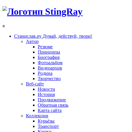
≡
Станислав.ру
Думай, действуй, твори!
Автор
Резюме
Принципы
Биография
Фотоальбом
Видеоархив
Родина
Творчество
Веб-сайт
Новости
История
Продвижение
Обратная связь
Карта сайта
Коллекции
Курьёзы
Транспорт
Кошки