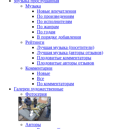
Музыка
прослушанная
Музыка
Новые впечатления
По произведениям
По исполнителям
По жанрам
По годам
В порядке добавления
Рейтинги
Лучшая музыка (посетители)
Лучшая музыка (авторы отзывов)
Плодовитые комментаторы
Плодовитые авторы отзывов
Комментарии
Новые
Все
По комментаторам
Галереи
художественные
Фотосерия
Авторы