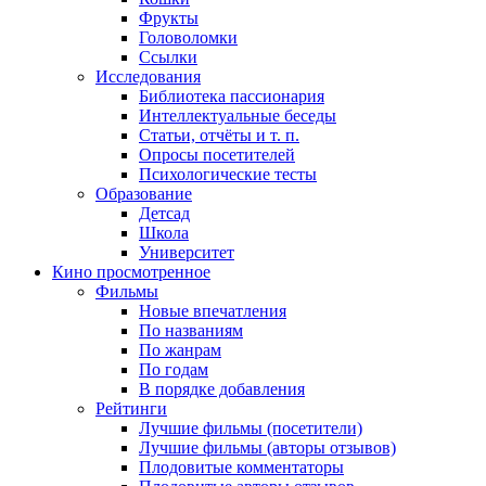
Фрукты
Головоломки
Ссылки
Исследования
Библиотека пассионария
Интеллектуальные беседы
Статьи, отчёты и т. п.
Опросы посетителей
Психологические тесты
Образование
Детсад
Школа
Университет
Кино
просмотренное
Фильмы
Новые впечатления
По названиям
По жанрам
По годам
В порядке добавления
Рейтинги
Лучшие фильмы (посетители)
Лучшие фильмы (авторы отзывов)
Плодовитые комментаторы