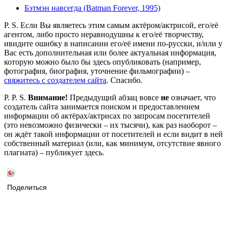
Бэтмэн навсегда (Batman Forever, 1995)
P. S. Если Вы являетесь этим самым актёром/актрисой, его/её
агентом, либо просто неравнодушны к его/её творчеству,
ивидите ошибку в написании его/её имени по-русски, и/или у
Вас есть дополнительная или более актуальная информация,
которую можно было бы здесь опубликовать (например,
фотография, биография, уточнение фильмографии) –
свяжитесь с создателем сайта
. Спасибо.
P. P. S.
Внимание!
Предыдущий абзац вовсе
не
означает, что
создатель сайта занимается поиском и предоставлением
информации об актёрах/актрисах по запросам посетителей
(это невозможно физически – их тысячи), как раз наоборот –
он ждёт такой информации от посетителей и если видит в ней
собственный материал (или, как минимум, отсутствие явного
плагиата) – публикует здесь.
Поделиться