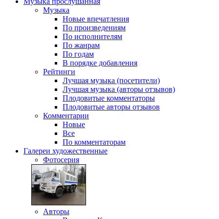
Музыка
прослушанная
Музыка
Новые впечатления
По произведениям
По исполнителям
По жанрам
По годам
В порядке добавления
Рейтинги
Лучшая музыка (посетители)
Лучшая музыка (авторы отзывов)
Плодовитые комментаторы
Плодовитые авторы отзывов
Комментарии
Новые
Все
По комментаторам
Галереи
художественные
Фотосерия
Авторы