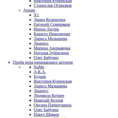
Виктория Куринская
Станислав Огрызков
Архив
X1
Диана Козинцева
Евгений Семиряков
Ирина Лагерь
Кирилл Николаенко
Лариса Малышева
Лианесс
Марина Аверьянова
Наталья Зубрилина
Олег Бабулин
Проба пера
начинающих авторов
NaMe
А.К.А.
Будаев
Виктория Куринская
Лариса Малышева
Лианесс
Людмила Котане
Николай Козлов
Оксана Панкрушина
Олег Бабулин
Павел Шамин