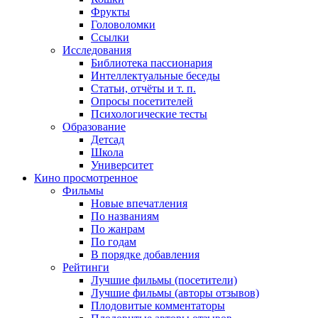
Фрукты
Головоломки
Ссылки
Исследования
Библиотека пассионария
Интеллектуальные беседы
Статьи, отчёты и т. п.
Опросы посетителей
Психологические тесты
Образование
Детсад
Школа
Университет
Кино
просмотренное
Фильмы
Новые впечатления
По названиям
По жанрам
По годам
В порядке добавления
Рейтинги
Лучшие фильмы (посетители)
Лучшие фильмы (авторы отзывов)
Плодовитые комментаторы