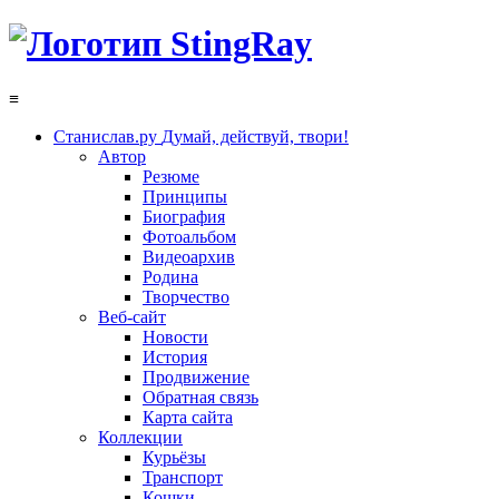
≡
Станислав.ру
Думай, действуй, твори!
Автор
Резюме
Принципы
Биография
Фотоальбом
Видеоархив
Родина
Творчество
Веб-сайт
Новости
История
Продвижение
Обратная связь
Карта сайта
Коллекции
Курьёзы
Транспорт
Кошки