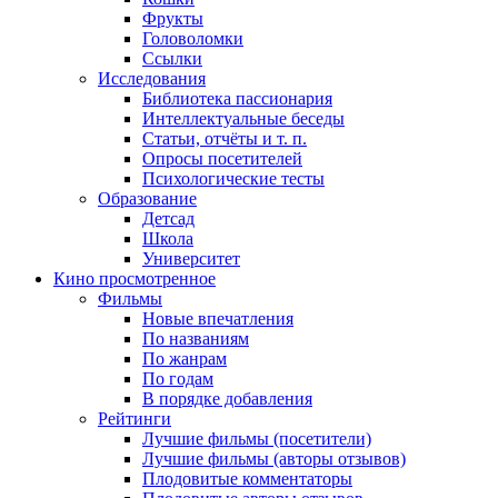
Фрукты
Головоломки
Ссылки
Исследования
Библиотека пассионария
Интеллектуальные беседы
Статьи, отчёты и т. п.
Опросы посетителей
Психологические тесты
Образование
Детсад
Школа
Университет
Кино
просмотренное
Фильмы
Новые впечатления
По названиям
По жанрам
По годам
В порядке добавления
Рейтинги
Лучшие фильмы (посетители)
Лучшие фильмы (авторы отзывов)
Плодовитые комментаторы