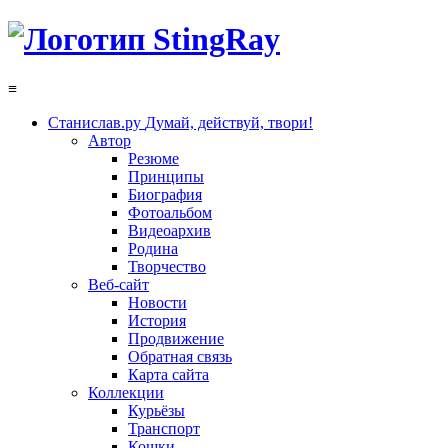
≡
Станислав.ру
Думай, действуй, твори!
Автор
Резюме
Принципы
Биография
Фотоальбом
Видеоархив
Родина
Творчество
Веб-сайт
Новости
История
Продвижение
Обратная связь
Карта сайта
Коллекции
Курьёзы
Транспорт
Кошки