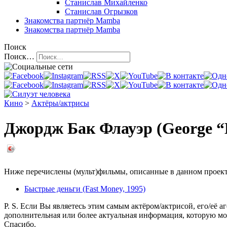
Станислав Михайленко
Станислав Огрызков
Знакомства
партнёр Mamba
Знакомства
партнёр Mamba
Поиск
Поиск…
Кино
>
Актёры/актрисы
Джордж Бак Флауэр (George “
Ниже перечислены (мульт)фильмы, описанные в данном проекте,
Быстрые деньги (Fast Money, 1995)
P. S. Если Вы являетесь этим самым актёром/актрисой, его/её а
дополнительная или более актуальная информация, которую мо
Спасибо.