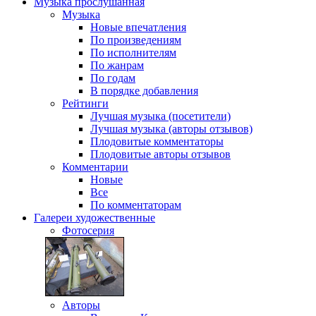
Музыка
прослушанная
Музыка
Новые впечатления
По произведениям
По исполнителям
По жанрам
По годам
В порядке добавления
Рейтинги
Лучшая музыка (посетители)
Лучшая музыка (авторы отзывов)
Плодовитые комментаторы
Плодовитые авторы отзывов
Комментарии
Новые
Все
По комментаторам
Галереи
художественные
Фотосерия
Авторы