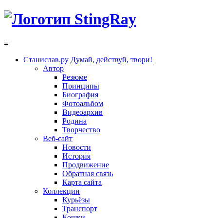
≡
Станислав.ру
Думай, действуй, твори!
Автор
Резюме
Принципы
Биография
Фотоальбом
Видеоархив
Родина
Творчество
Веб-сайт
Новости
История
Продвижение
Обратная связь
Карта сайта
Коллекции
Курьёзы
Транспорт
Кошки