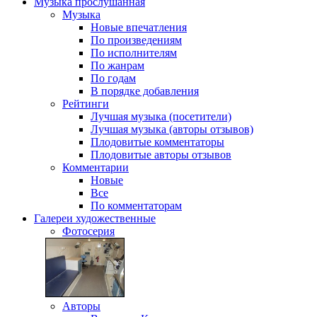
Музыка
прослушанная
Музыка
Новые впечатления
По произведениям
По исполнителям
По жанрам
По годам
В порядке добавления
Рейтинги
Лучшая музыка (посетители)
Лучшая музыка (авторы отзывов)
Плодовитые комментаторы
Плодовитые авторы отзывов
Комментарии
Новые
Все
По комментаторам
Галереи
художественные
Фотосерия
Авторы