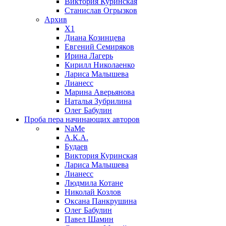
Виктория Куринская
Станислав Огрызков
Архив
X1
Диана Козинцева
Евгений Семиряков
Ирина Лагерь
Кирилл Николаенко
Лариса Малышева
Лианесс
Марина Аверьянова
Наталья Зубрилина
Олег Бабулин
Проба пера
начинающих авторов
NaMe
А.К.А.
Будаев
Виктория Куринская
Лариса Малышева
Лианесс
Людмила Котане
Николай Козлов
Оксана Панкрушина
Олег Бабулин
Павел Шамин