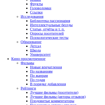
Фрукты
Головоломки
Ссылки
Исследования
Библиотека пассионария
Интеллектуальные беседы
Статьи, отчёты и т. п.
Опросы посетителей
Психологические тесты
Образование
Детсад
Школа
Университет
Кино
просмотренное
Фильмы
Новые впечатления
По названиям
По жанрам
По годам
В порядке добавления
Рейтинги
Лучшие фильмы (посетители)
Лучшие фильмы (авторы отзывов)
Плодовитые комментаторы