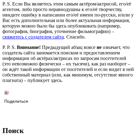
P. S. Если Вы являетесь этим самым актёром/актрисой, его/её
агентом, либо просто неравнодушны к его/её творчеству,
ивидите ошибку в написании его/её имени по-русски, и/или у
Вас есть дополнительная или более актуальная информация,
которую можно было бы здесь опубликовать (например,
фотография, биография, уточнение фильмографии) –
свяжитесь с создателем сайта
. Спасибо.
P. P. S.
Внимание!
Предыдущий абзац вовсе
не
означает, что
создатель сайта занимается поиском и предоставлением
информации об актёрах/актрисах по запросам посетителей
(это невозможно физически – их тысячи), как раз наоборот –
он ждёт такой информации от посетителей и если видит в ней
собственный материал (или, как минимум, отсутствие явного
плагиата) – публикует здесь.
Поделиться
Поиск